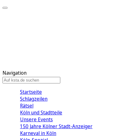
Mein KStA
Meine Artikel
Meine Region
Meine Newsletter
Mein KStA PLUS
Mein E-Paper
Navigation
Startseite
Schlagzeilen
Rätsel
Köln und Stadtteile
Unsere Events
150 Jahre Kölner Stadt-Anzeiger
Karneval in Köln