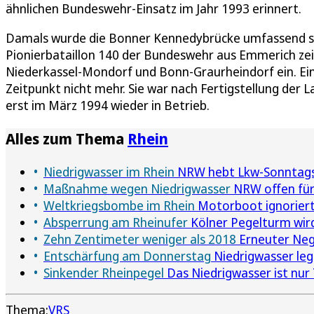
ähnlichen Bundeswehr-Einsatz im Jahr 1993 erinnert.
Damals wurde die Bonner Kennedybrücke umfassend san
Pionierbataillon 140 der Bundeswehr aus Emmerich ze
Niederkassel-Mondorf und Bonn-Graurheindorf ein. Ei
Zeitpunkt nicht mehr. Sie war nach Fertigstellung der 
erst im März 1994 wieder in Betrieb.
Alles zum Thema
Rhein
Niedrigwasser im Rhein
NRW hebt Lkw-Sonntagsf
Maßnahme wegen Niedrigwasser
NRW offen fü
Weltkriegsbombe im Rhein
Motorboot ignoriert
Absperrung am Rheinufer
Kölner Pegelturm wird
Zehn Zentimeter weniger als 2018
Erneuter Nega
Entschärfung am Donnerstag
Niedrigwasser leg
Sinkender Rheinpegel
Das Niedrigwasser ist nur 
Thema:
VRS