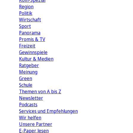
Köln-Spezial
Region
Politik
Wirtschaft
Sport
Panorama
Promis & TV
Freizeit
Gewinnspiele
Kultur & Medien
Ratgeber
Meinung
Green
Schule
Themen von A bis Z
Newsletter
Podcasts
Services und Empfehlungen
Wir helfen
Unsere Partner
E-Paper lesen