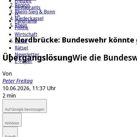
Freizeit
Region
Restaurants
Rhein-Sieg & Bonn
FC
Niederkassel
Panorama
Rhein
Politik
Wirtschaft
Nordbrücke: Bundeswehr könnte 
Kultur
Rätsel
Newsletter
Übergangslösung
Wie die Bundesw
E-Paper
Von
Peter Freitag
10.06.2026, 11:37 Uhr
2 min
Auf Google bevorzugen
Anhören