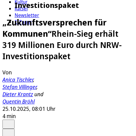
Kultur
Investitionspaket
Rätsel
Newsletter
„Zukunftsversprechen für
E-Paper
Kommunen“
Rhein-Sieg erhält
319 Millionen Euro durch NRW-
Investitionspaket
Von
Anica Tischler
,
Stefan Villinger
,
Dieter Krantz
und
Quentin Bröhl
25.10.2025, 08:01 Uhr
4 min
Auf Google bevorzugen
Anhören