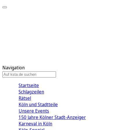
Mein KStA
Meine Artikel
Meine Region
Meine Newsletter
Mein KStA PLUS
Mein E-Paper
Navigation
Startseite
Schlagzeilen
Rätsel
Köln und Stadtteile
Unsere Events
150 Jahre Kölner Stadt-Anzeiger
Karneval in Köln