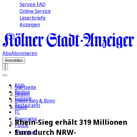
Service FAQ
Online Service
Leserbriefe
Anzeigen
Abo
Abonnieren
Anmelden
Köln
Startseite
Region
Region
Freizeit
Rhein-Sieg & Bonn
Restaurants
Rhein
FC
Panorama
Rhein-Sieg erhält 319 Millionen
Politik
Euro durch NRW-
Wirtschaft