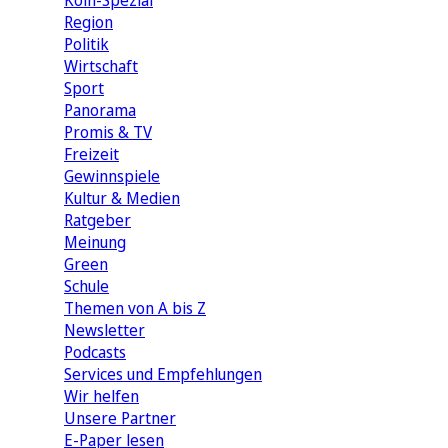
Köln-Spezial
Region
Politik
Wirtschaft
Sport
Panorama
Promis & TV
Freizeit
Gewinnspiele
Kultur & Medien
Ratgeber
Meinung
Green
Schule
Themen von A bis Z
Newsletter
Podcasts
Services und Empfehlungen
Wir helfen
Unsere Partner
E-Paper lesen