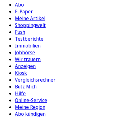
Abo
E-Paper
Meine Artikel
Shoppingwelt
Push
Testberichte
Immobilien
Jobbörse
Wir trauern
Anzeigen
Kiosk
Vergleichsrechner
Bütz Mich
Hilfe
Online-Service
Meine Region
Abo kündigen
FOLGEN SIE UNS
ENTDECKEN SIE UNSERE APP