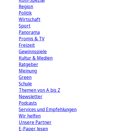
Köln-Spezial
Region
Politik
Wirtschaft
Sport
Panorama
Promis & TV
Freizeit
Gewinnspiele
Kultur & Medien
Ratgeber
Meinung
Green
Schule
Themen von A bis Z
Newsletter
Podcasts
Services und Empfehlungen
Wir helfen
Unsere Partner
E-Paper lesen