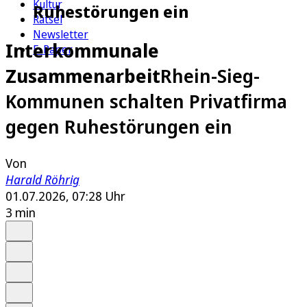
Kultur
Ruhestörungen ein
Rätsel
Newsletter
Interkommunale
E-Paper
Zusammenarbeit
Rhein-Sieg-
Kommunen schalten Privatfirma
gegen Ruhestörungen ein
Von
Harald Röhrig
01.07.2026, 07:28 Uhr
3 min
Auf Google bevorzugen
Anhören
Schrift
Merken