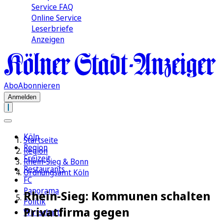
Service FAQ
Online Service
Leserbriefe
Anzeigen
Abo
Abonnieren
Anmelden
Köln
Startseite
Region
Region
Freizeit
Rhein-Sieg & Bonn
Restaurants
Ordnungsamt Köln
FC
Panorama
Rhein-Sieg: Kommunen schalten
Politik
Privatfirma gegen
Wirtschaft