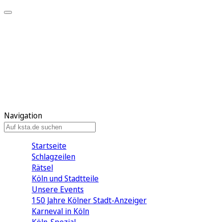
Mein KStA
Meine Artikel
Meine Region
Meine Newsletter
Mein KStA PLUS
Mein E-Paper
Navigation
Startseite
Schlagzeilen
Rätsel
Köln und Stadtteile
Unsere Events
150 Jahre Kölner Stadt-Anzeiger
Karneval in Köln