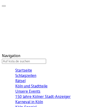
Mein KStA
Meine Artikel
Meine Region
Meine Newsletter
Mein KStA PLUS
Mein E-Paper
Navigation
Startseite
Schlagzeilen
Rätsel
Köln und Stadtteile
Unsere Events
150 Jahre Kölner Stadt-Anzeiger
Karneval in Köln