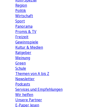
Köln-Spezial
Region
Politik
Wirtschaft
Sport
Panorama
Promis & TV
Freizeit
Gewinnspiele
Kultur & Medien
Ratgeber
Meinung
Green
Schule
Themen von A bis Z
Newsletter
Podcasts
Services und Empfehlungen
Wir helfen
Unsere Partner
E-Paper lesen