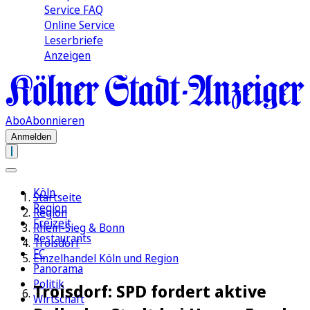
Service FAQ
Online Service
Leserbriefe
Anzeigen
Abo
Abonnieren
Anmelden
Köln
Startseite
Region
Region
Freizeit
Rhein-Sieg & Bonn
Restaurants
Troisdorf
FC
Einzelhandel Köln und Region
Panorama
Politik
Troisdorf: SPD fordert aktive
Wirtschaft