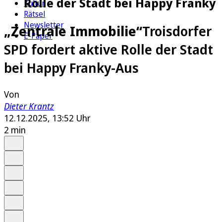
Rolle der Stadt bei Happy Franky
Kultur
Rätsel
Newsletter
„Zentrale Immobilie“
Troisdorfer
E-Paper
SPD fordert aktive Rolle der Stadt
bei Happy Franky-Aus
Von
Dieter Krantz
12.12.2025, 13:52 Uhr
2 min
Auf Google bevorzugen
Anhören
Schrift
Merken
Drucken
Teilen