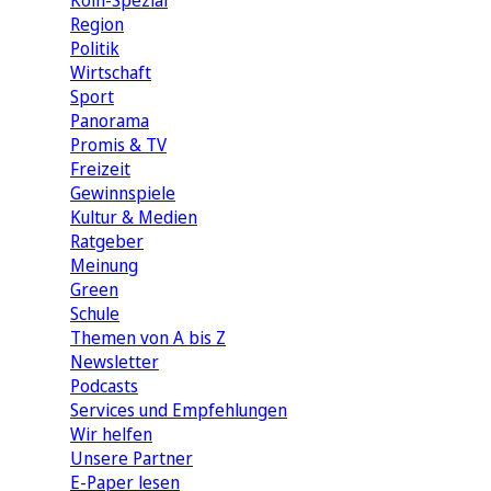
Köln-Spezial
Region
Politik
Wirtschaft
Sport
Panorama
Promis & TV
Freizeit
Gewinnspiele
Kultur & Medien
Ratgeber
Meinung
Green
Schule
Themen von A bis Z
Newsletter
Podcasts
Services und Empfehlungen
Wir helfen
Unsere Partner
E-Paper lesen