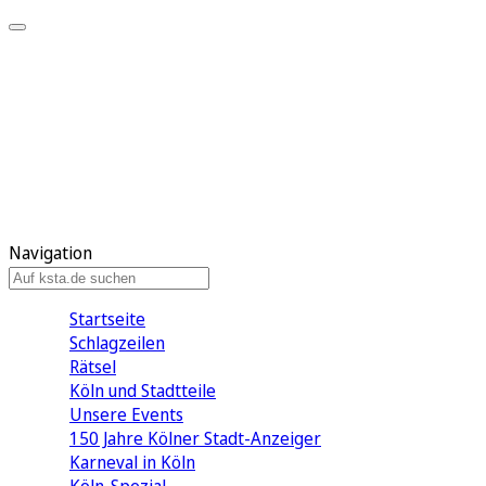
Mein KStA
Meine Artikel
Meine Region
Meine Newsletter
Mein KStA PLUS
Mein E-Paper
Navigation
Startseite
Schlagzeilen
Rätsel
Köln und Stadtteile
Unsere Events
150 Jahre Kölner Stadt-Anzeiger
Karneval in Köln