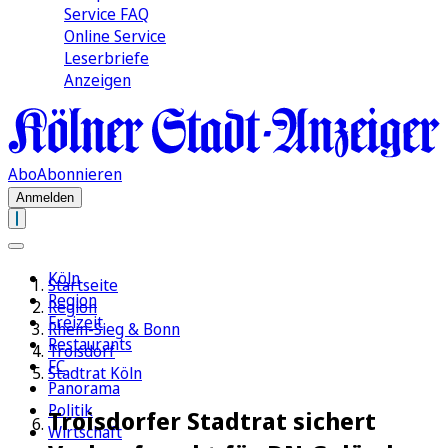
Service FAQ
Online Service
Leserbriefe
Anzeigen
Abo
Abonnieren
Anmelden
Köln
Startseite
Region
Region
Freizeit
Rhein-Sieg & Bonn
Restaurants
Troisdorf
FC
Stadtrat Köln
Panorama
Politik
Troisdorfer Stadtrat sichert
Wirtschaft