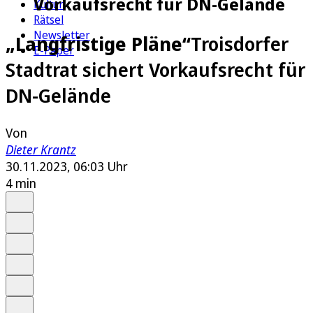
Vorkaufsrecht für DN-Gelände
Kultur
Rätsel
Newsletter
„Langfristige Pläne“
Troisdorfer
E-Paper
Stadtrat sichert Vorkaufsrecht für
DN-Gelände
Von
Dieter Krantz
30.11.2023, 06:03 Uhr
4 min
Auf Google bevorzugen
Anhören
Schrift
Merken
Drucken
Teilen