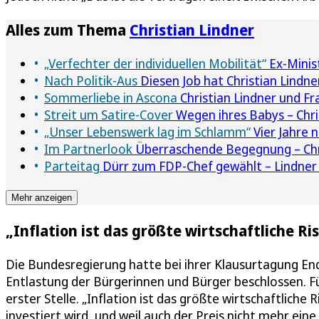
Alles zum Thema
Christian Lindner
„Verfechter der individuellen Mobilität“
Ex-Minis
Nach Politik-Aus
Diesen Job hat Christian Lindne
Sommerliebe in Ascona
Christian Lindner und Fr
Streit um Satire-Cover
Wegen ihres Babys – Chris
„Unser Lebenswerk lag im Schlamm“
Vier Jahre 
Im Partnerlook
Überraschende Begegnung – Chris
Parteitag
Dürr zum FDP-Chef gewählt – Lindner
Mehr anzeigen
„Inflation ist das größte wirtschaftliche Ris
Die Bundesregierung hatte bei ihrer Klausurtagung E
Entlastung der Bürgerinnen und Bürger beschlossen. F
erster Stelle. „Inflation ist das größte wirtschaftliche 
investiert wird, und weil auch der Preis nicht mehr eine