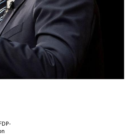
 FDP-
on