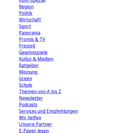
Köln-Spezial
Region
Politik
Wirtschaft
Sport
Panorama
Promis & TV
Freizeit
Gewinnspiele
Kultur & Medien
Ratgeber
Meinung
Green
Schule
Themen von A bis Z
Newsletter
Podcasts
Services und Empfehlungen
Wir helfen
Unsere Partner
E-Paper lesen