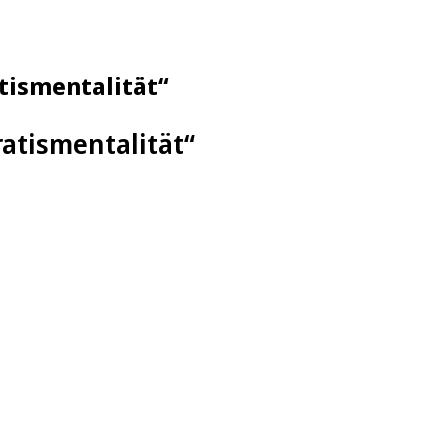
atismentalität“
ratismentalität“