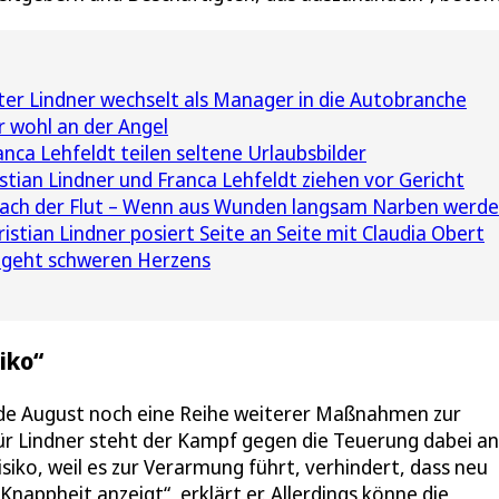
ter Lindner wechselt als Manager in die Autobranche
r wohl an der Angel
anca Lehfeldt teilen seltene Urlaubsbilder
tian Lindner und Franca Lehfeldt ziehen vor Gericht
nach der Flut – Wenn aus Wunden langsam Narben werd
tian Lindner posiert Seite an Seite mit Claudia Obert
 geht schweren Herzens
iko“
nde August noch eine Reihe weiterer Maßnahmen zur
ür Lindner steht der Kampf gegen die Teuerung dabei an
Risiko, weil es zur Verarmung führt, verhindert, dass neu
 Knappheit anzeigt“, erklärt er. Allerdings könne die