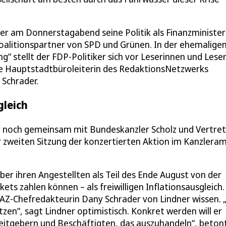
ner am Donnerstagabend seine Politik als Finanzminister
oalitionspartner von SPD und Grünen. In der ehemalige
“ stellt der FDP-Politiker sich vor Leserinnen und Lese
de Hauptstadtbüroleiterin des RedaktionsNetzwerks
Schrader.
gleich
r noch gemeinsam mit Bundeskanzler Scholz und Vertre
zweiten Sitzung der konzertierten Aktion im Kanzleram
ber ihren Angestellten als Teil des Ende August von der
s zahlen können – als freiwilligen Inflationsausgleich.
HAZ-Chefredakteurin Dany Schrader von Lindner wissen. 
tzen“, sagt Lindner optimistisch. Konkret werden will er
rbeitgebern und Beschäftigten, das auszuhandeln“, betont