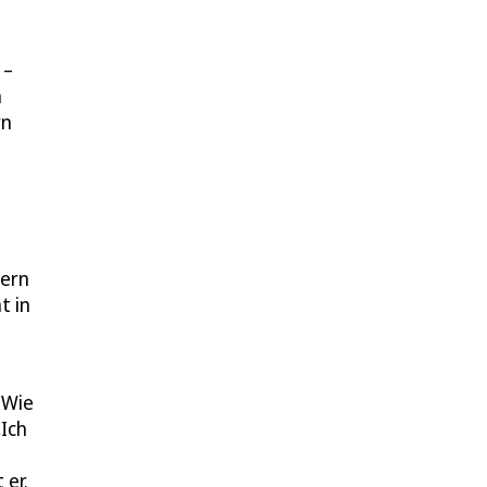
 –
n
rn
tern
t in
 Wie
„Ich
 er.