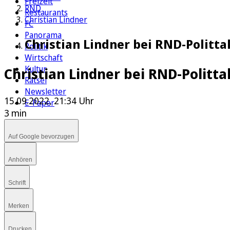
Freizeit
RND
Restaurants
Christian Lindner
FC
Panorama
Christian Lindner bei RND-Polittal
Politik
Wirtschaft
Kultur
Christian Lindner bei RND-Politta
Rätsel
Newsletter
15.09.2022, 21:34 Uhr
E-Paper
3 min
Auf Google bevorzugen
Anhören
Schrift
Merken
Drucken