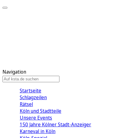
Mein KStA
Meine Artikel
Meine Region
Meine Newsletter
Mein KStA PLUS
Mein E-Paper
Navigation
Startseite
Schlagzeilen
Rätsel
Köln und Stadtteile
Unsere Events
150 Jahre Kölner Stadt-Anzeiger
Karneval in Köln