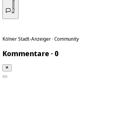
Kommentare
Kölner Stadt-Anzeiger · Community
Kommentare · 0
Mein KStA
Meine Artikel
Meine Region
Meine Newsletter
Mein KStA PLUS
Mein E-Paper