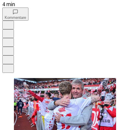
4 min
Kommentare
Auf Google bevorzugen
Anhören
Schrift
Merken
Drucken
Teilen