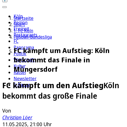
Köln
Startseite
Region
Sport
Freizeit
1. FC Köln
Restaurants
Fußball-Bundesliga
FC
Panorama
FC kämpft um Aufstieg: Köln
Politik
bekommt das Finale in
Wirtschaft
Kultur
Müngersdorf
Rätsel
Newsletter
FC kämpft um den Aufstieg
Köln
E-Paper
bekommt das große Finale
Von
Christian Löer
11.05.2025, 21:00 Uhr