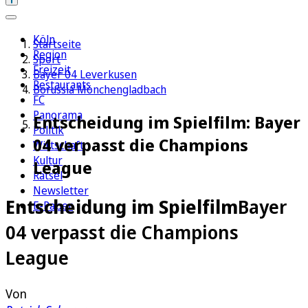
Köln
Startseite
Region
Sport
Freizeit
Bayer 04 Leverkusen
Restaurants
Borussia Mönchengladbach
FC
Panorama
Entscheidung im Spielfilm: Bayer
Politik
04 verpasst die Champions
Wirtschaft
Kultur
League
Rätsel
Newsletter
Entscheidung im Spielfilm
Bayer
E-Paper
04 verpasst die Champions
League
Von