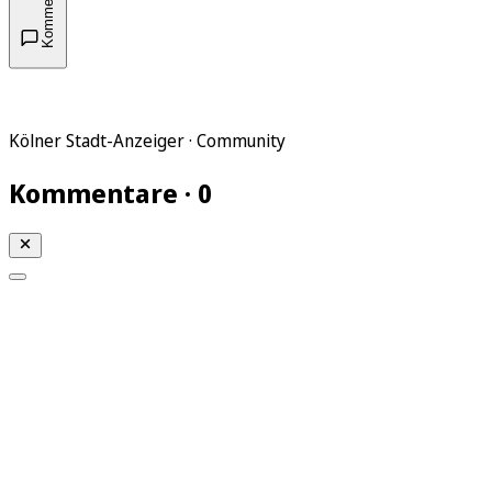
Kommentare
Kölner Stadt-Anzeiger · Community
Kommentare · 0
Mein KStA
Meine Artikel
Meine Region
Meine Newsletter
Mein KStA PLUS
Mein E-Paper