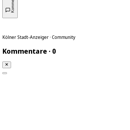
Kommentare
Kölner Stadt-Anzeiger · Community
Kommentare · 0
Mein KStA
Meine Artikel
Meine Region
Meine Newsletter
Mein KStA PLUS
Mein E-Paper