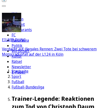
Köln
Region
Freizeit
Restaurants
FC
EILMELDUNG
Panorama
Politik
Verdacht auf illegales Rennen: Zwei Tote bei schwerem
Wirtschaft
Motorradunfall auf der L124 in Köln
Kultur
Rätsel
Newsletter
Startseite
E-Paper
Sport
Fußball
Fußball-Bundesliga
Trainer-Legende: Reaktionen
zum Tod von Christoph Daum