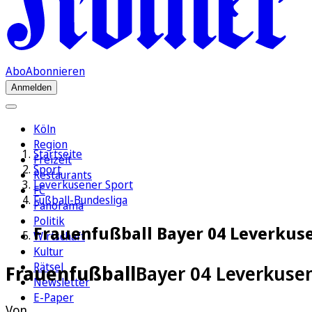
Abo
Abonnieren
Anmelden
Köln
Region
Startseite
Freizeit
Sport
Restaurants
Leverkusener Sport
FC
Fußball-Bundesliga
Panorama
Politik
Frauenfußball Bayer 04 Leverkuse
Wirtschaft
Kultur
Rätsel
Frauenfußball
Bayer 04 Leverkusen
Newsletter
E-Paper
Von