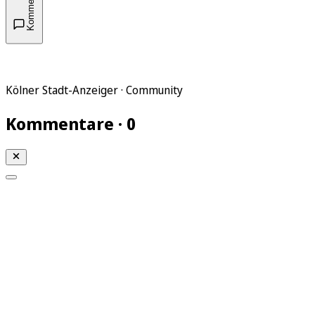
Kommentare
Kölner Stadt-Anzeiger · Community
Kommentare · 0
Mein KStA
Meine Artikel
Meine Region
Meine Newsletter
Mein KStA PLUS
Mein E-Paper