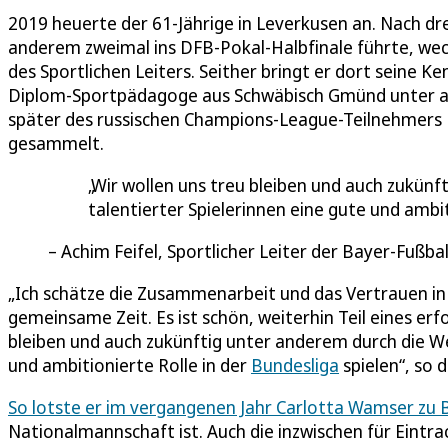
2019 heuerte der 61-Jährige in Leverkusen an. Nach drei
anderem zweimal ins DFB-Pokal-Halbfinale führte, wec
des Sportlichen Leiters. Seither bringt er dort seine Ke
Diplom-Sportpädagoge aus Schwäbisch Gmünd unter a
später des russischen Champions-League-Teilnehmers F
gesammelt.
Wir wollen uns treu bleiben und auch zukünf
talentierter Spielerinnen eine gute und ambit
Achim Feifel, Sportlicher Leiter der Bayer-Fußba
„Ich schätze die Zusammenarbeit und das Vertrauen in 
gemeinsame Zeit. Es ist schön, weiterhin Teil eines erfo
bleiben und auch zukünftig unter anderem durch die Wei
und ambitionierte Rolle in der
Bundesliga
spielen“, so d
So lotste er im vergangenen Jahr Carlotta Wamser zu 
Nationalmannschaft ist. Auch die inzwischen für Eintrac