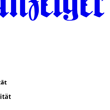
tät
ität