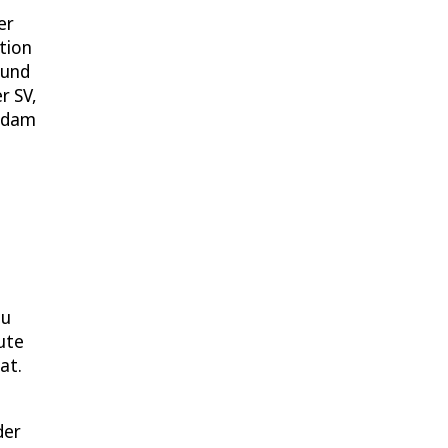
er
tion
 und
r SV,
tsdam
eu
ute
at.
der