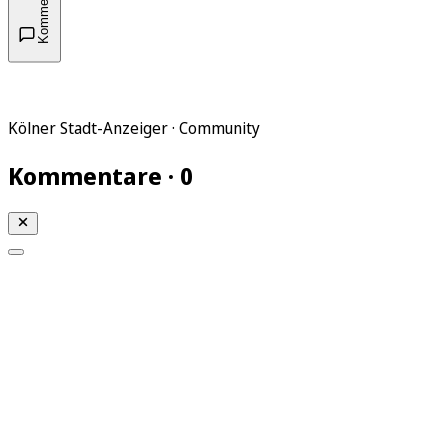
Kommentare
Kölner Stadt-Anzeiger · Community
Kommentare · 0
Mein KStA
Meine Artikel
Meine Region
Meine Newsletter
Mein KStA PLUS
Mein E-Paper