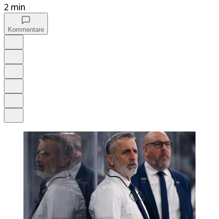
2 min
Kommentare
Auf Google bevorzugen
Anhören
Schrift
Merken
Drucken
Teilen