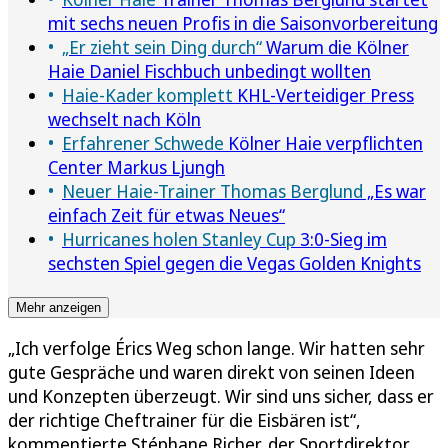
mit sechs neuen Profis in die Saisonvorbereitung
„Er zieht sein Ding durch“
Warum die Kölner
Haie Daniel Fischbuch unbedingt wollten
Haie-Kader komplett
KHL-Verteidiger Press
wechselt nach Köln
Erfahrener Schwede
Kölner Haie verpflichten
Center Markus Ljungh
Neuer Haie-Trainer Thomas Berglund
„Es war
einfach Zeit für etwas Neues“
Hurricanes holen Stanley Cup
3:0-Sieg im
sechsten Spiel gegen die Vegas Golden Knights
Mehr anzeigen
„Ich verfolge Érics Weg schon lange. Wir hatten sehr
gute Gespräche und waren direkt von seinen Ideen
und Konzepten überzeugt. Wir sind uns sicher, dass er
der richtige Cheftrainer für die Eisbären ist“,
kommentierte Stéphane Richer, der Sportdirektor