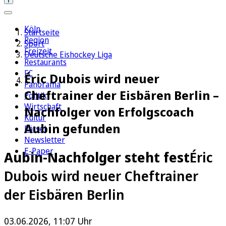
Köln
Startseite
Region
Sport
Freizeit
Deutsche Eishockey Liga
Restaurants
FC
Éric Dubois wird neuer
Panorama
Cheftrainer der Eisbären Berlin –
Politik
Wirtschaft
Nachfolger von Erfolgscoach
Kultur
Aubin gefunden
Rätsel
Newsletter
E-Paper
Aubin-Nachfolger steht fest
Éric
Dubois wird neuer Cheftrainer
der Eisbären Berlin
03.06.2026, 11:07 Uhr