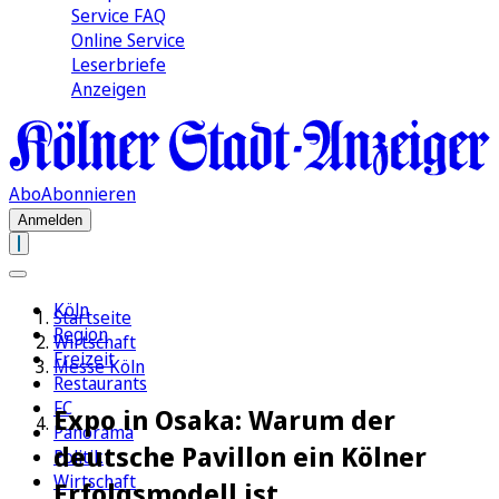
Service FAQ
Online Service
Leserbriefe
Anzeigen
Abo
Abonnieren
Anmelden
Köln
Startseite
Region
Wirtschaft
Freizeit
Messe Köln
Restaurants
FC
Expo in Osaka: Warum der
Panorama
deutsche Pavillon ein Kölner
Politik
Wirtschaft
Erfolgsmodell ist