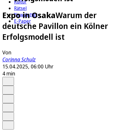
Kultur
Rätsel
Expo in Osaka
Warum der
Newsletter
E-Paper
deutsche Pavillon ein Kölner
Erfolgsmodell ist
Von
Corinna Schulz
15.04.2025, 06:00 Uhr
4 min
Auf Google bevorzugen
Anhören
Schrift
Merken
Drucken
Teilen