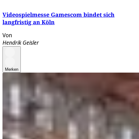
Videospielmesse Gamescom bindet sich
langfristig an Köln
Von
Hendrik Geisler
Merken