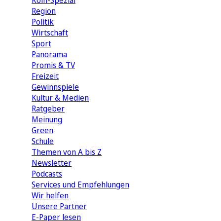
Köln-Spezial
Region
Politik
Wirtschaft
Sport
Panorama
Promis & TV
Freizeit
Gewinnspiele
Kultur & Medien
Ratgeber
Meinung
Green
Schule
Themen von A bis Z
Newsletter
Podcasts
Services und Empfehlungen
Wir helfen
Unsere Partner
E-Paper lesen