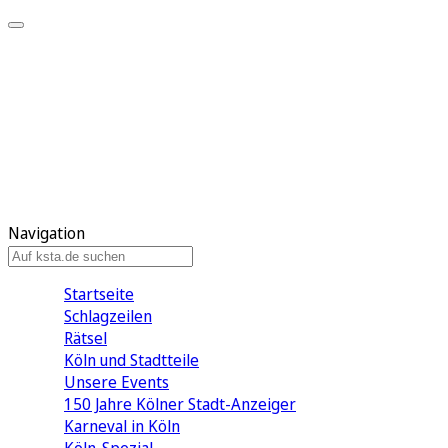
Mein KStA
Meine Artikel
Meine Region
Meine Newsletter
Mein KStA PLUS
Mein E-Paper
Navigation
Startseite
Schlagzeilen
Rätsel
Köln und Stadtteile
Unsere Events
150 Jahre Kölner Stadt-Anzeiger
Karneval in Köln