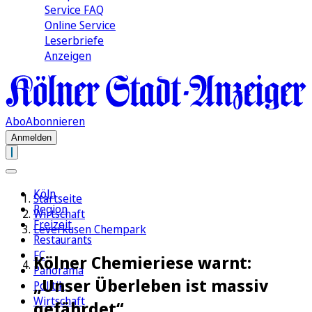
Service FAQ
Online Service
Leserbriefe
Anzeigen
Abo
Abonnieren
Anmelden
Köln
Startseite
Region
Wirtschaft
Freizeit
Leverkusen Chempark
Restaurants
FC
Kölner Chemieriese warnt:
Panorama
„Unser Überleben ist massiv
Politik
Wirtschaft
gefährdet“