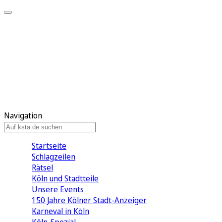
Mein KStA
Meine Artikel
Meine Region
Meine Newsletter
Mein KStA PLUS
Mein E-Paper
Navigation
Startseite
Schlagzeilen
Rätsel
Köln und Stadtteile
Unsere Events
150 Jahre Kölner Stadt-Anzeiger
Karneval in Köln