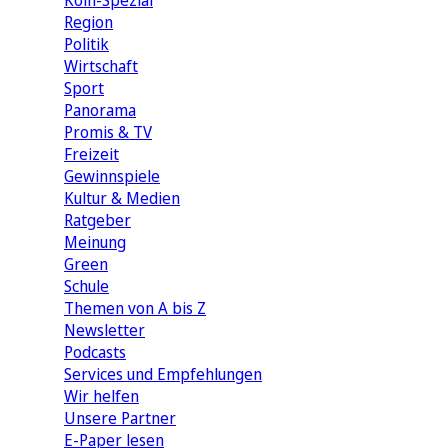
Köln-Spezial
Region
Politik
Wirtschaft
Sport
Panorama
Promis & TV
Freizeit
Gewinnspiele
Kultur & Medien
Ratgeber
Meinung
Green
Schule
Themen von A bis Z
Newsletter
Podcasts
Services und Empfehlungen
Wir helfen
Unsere Partner
E-Paper lesen