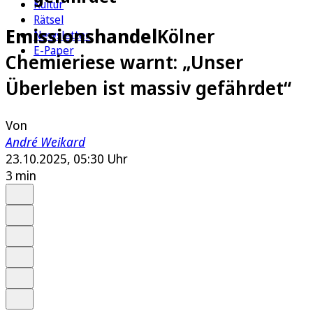
Kultur
Rätsel
Emissionshandel
Kölner
Newsletter
E-Paper
Chemieriese warnt: „Unser
Überleben ist massiv gefährdet“
Von
André Weikard
23.10.2025, 05:30 Uhr
3 min
Auf Google bevorzugen
Anhören
Schrift
Merken
Drucken
Teilen