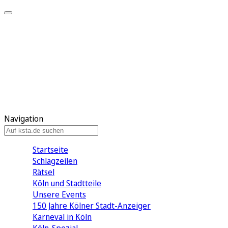
Mein KStA
Meine Artikel
Meine Region
Meine Newsletter
Mein KStA PLUS
Mein E-Paper
Navigation
Startseite
Schlagzeilen
Rätsel
Köln und Stadtteile
Unsere Events
150 Jahre Kölner Stadt-Anzeiger
Karneval in Köln