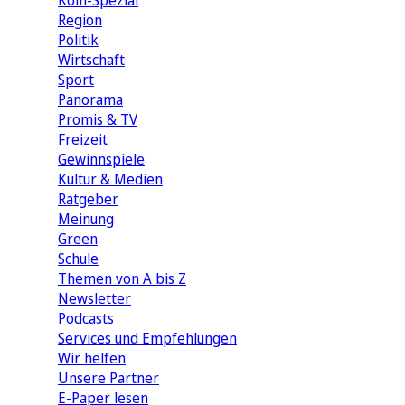
Köln-Spezial
Region
Politik
Wirtschaft
Sport
Panorama
Promis & TV
Freizeit
Gewinnspiele
Kultur & Medien
Ratgeber
Meinung
Green
Schule
Themen von A bis Z
Newsletter
Podcasts
Services und Empfehlungen
Wir helfen
Unsere Partner
E-Paper lesen