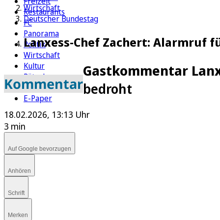
Freizeit
Wirtschaft
Restaurants
Deutscher Bundestag
FC
Panorama
Lanxess-Chef Zachert: Alarmruf f
Politik
Wirtschaft
Kultur
Gastkommentar Lanx
Rätsel
Kommentar
bedroht
Newsletter
E-Paper
18.02.2026, 13:13 Uhr
3 min
Auf Google bevorzugen
Anhören
Schrift
Merken