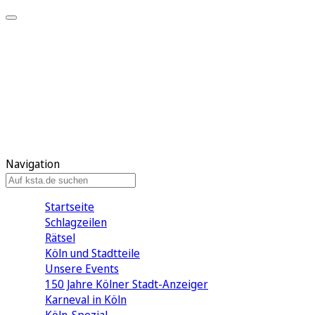
Mein KStA
Meine Artikel
Meine Region
Meine Newsletter
Mein KStA PLUS
Mein E-Paper
Navigation
Startseite
Schlagzeilen
Rätsel
Köln und Stadtteile
Unsere Events
150 Jahre Kölner Stadt-Anzeiger
Karneval in Köln