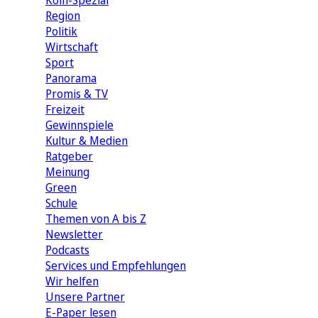
Köln-Spezial
Region
Politik
Wirtschaft
Sport
Panorama
Promis & TV
Freizeit
Gewinnspiele
Kultur & Medien
Ratgeber
Meinung
Green
Schule
Themen von A bis Z
Newsletter
Podcasts
Services und Empfehlungen
Wir helfen
Unsere Partner
E-Paper lesen