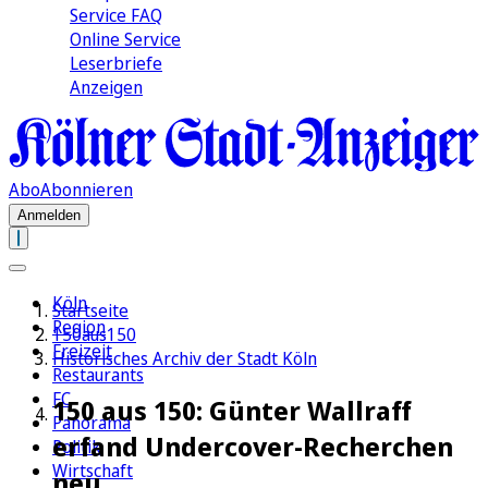
Service FAQ
Online Service
Leserbriefe
Anzeigen
Abo
Abonnieren
Anmelden
Köln
Startseite
Region
150aus150
Freizeit
Historisches Archiv der Stadt Köln
Restaurants
FC
150 aus 150: Günter Wallraff
Panorama
erfand Undercover-Recherchen
Politik
Wirtschaft
neu