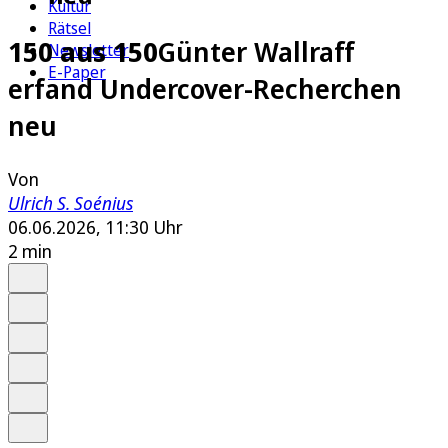
Kultur
Rätsel
150 aus 150
Günter Wallraff
Newsletter
E-Paper
erfand Undercover-Recherchen
neu
Von
Ulrich S. Soénius
06.06.2026, 11:30 Uhr
2 min
Auf Google bevorzugen
Anhören
Schrift
Merken
Drucken
Teilen