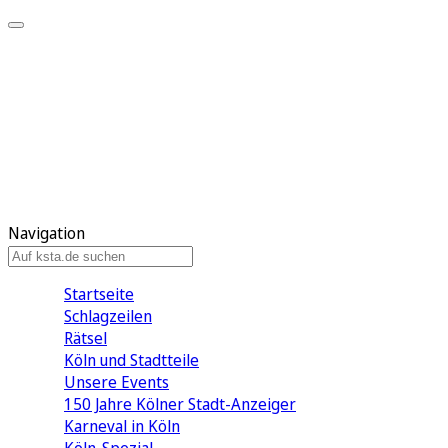
Mein KStA
Meine Artikel
Meine Region
Meine Newsletter
Mein KStA PLUS
Mein E-Paper
Navigation
Startseite
Schlagzeilen
Rätsel
Köln und Stadtteile
Unsere Events
150 Jahre Kölner Stadt-Anzeiger
Karneval in Köln