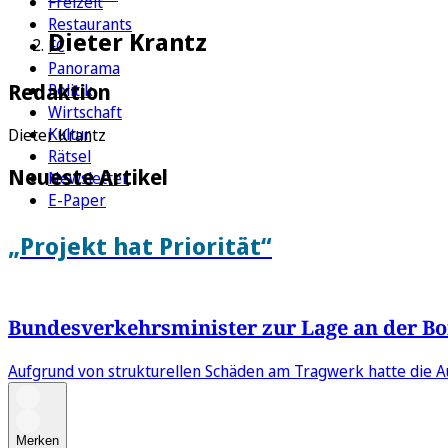
Freizeit
Restaurants
Dieter Krantz
FC
Panorama
Redaktion
Politik
Wirtschaft
Kultur
Dieter Krantz
Rätsel
Neueste Artikel
Newsletter
E-Paper
„Projekt hat Priorität“
Bundesverkehrsminister zur Lage an der Bo
Aufgrund von strukturellen Schäden am Tragwerk hatte die
Merken