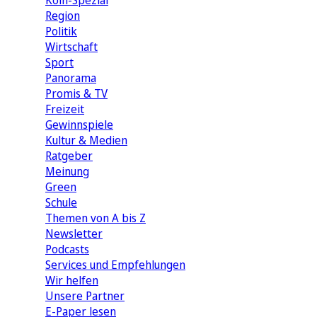
Köln-Spezial
Region
Politik
Wirtschaft
Sport
Panorama
Promis & TV
Freizeit
Gewinnspiele
Kultur & Medien
Ratgeber
Meinung
Green
Schule
Themen von A bis Z
Newsletter
Podcasts
Services und Empfehlungen
Wir helfen
Unsere Partner
E-Paper lesen