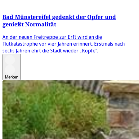
Bad Münstereifel gedenkt der Opfer und
genießt Normalität
An der neuen Freitreppe zur Erft wird an die
Flutkatastrophe vor vier Jahren erinnert. Erstmals nach
sechs Jahren ehrt die Stadt wieder „Köpfe“.
Merken