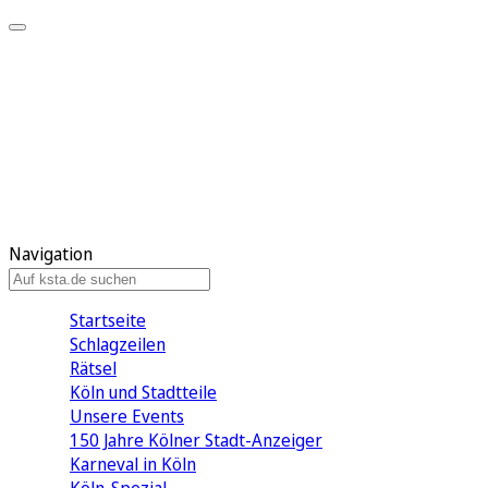
Mein KStA
Meine Artikel
Meine Region
Meine Newsletter
Mein KStA PLUS
Mein E-Paper
Navigation
Startseite
Schlagzeilen
Rätsel
Köln und Stadtteile
Unsere Events
150 Jahre Kölner Stadt-Anzeiger
Karneval in Köln