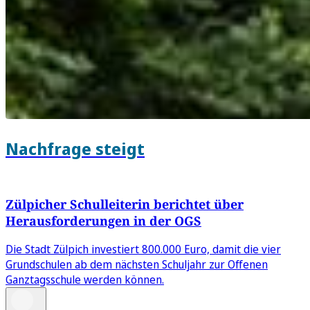
Nachfrage steigt
Zülpicher Schulleiterin berichtet über
Herausforderungen in der OGS
Die Stadt Zülpich investiert 800.000 Euro, damit die vier
Grundschulen ab dem nächsten Schuljahr zur Offenen
Ganztagsschule werden können.