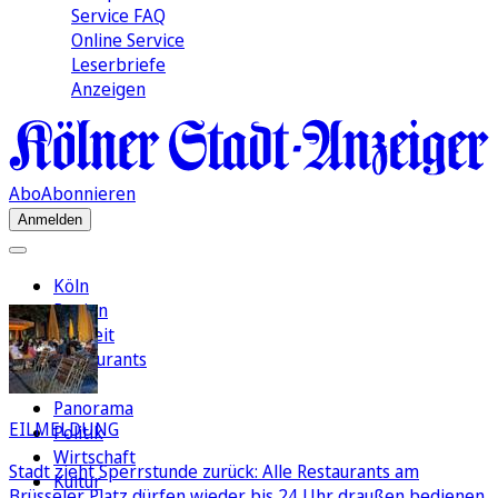
Service FAQ
Online Service
Leserbriefe
Anzeigen
Abo
Abonnieren
Anmelden
Köln
Region
Freizeit
Restaurants
FC
Panorama
EILMELDUNG
Politik
Wirtschaft
Stadt zieht Sperrstunde zurück: Alle Restaurants am
Kultur
Brüsseler Platz dürfen wieder bis 24 Uhr draußen bedienen