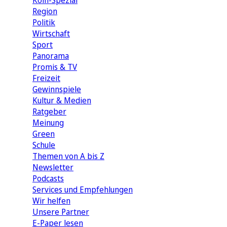
Köln-Spezial
Region
Politik
Wirtschaft
Sport
Panorama
Promis & TV
Freizeit
Gewinnspiele
Kultur & Medien
Ratgeber
Meinung
Green
Schule
Themen von A bis Z
Newsletter
Podcasts
Services und Empfehlungen
Wir helfen
Unsere Partner
E-Paper lesen