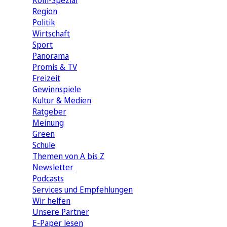
Köln-Spezial
Region
Politik
Wirtschaft
Sport
Panorama
Promis & TV
Freizeit
Gewinnspiele
Kultur & Medien
Ratgeber
Meinung
Green
Schule
Themen von A bis Z
Newsletter
Podcasts
Services und Empfehlungen
Wir helfen
Unsere Partner
E-Paper lesen