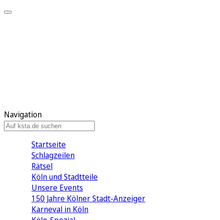
Mein KStA
Meine Artikel
Meine Region
Meine Newsletter
Mein KStA PLUS
Mein E-Paper
Navigation
Startseite
Schlagzeilen
Rätsel
Köln und Stadtteile
Unsere Events
150 Jahre Kölner Stadt-Anzeiger
Karneval in Köln