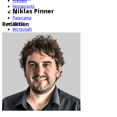
Freizeit
Restaurants
Niklas Pinner
FC
Panorama
Redaktion
Politik
Wirtschaft
Kultur
Rätsel
Newsletter
E-Paper