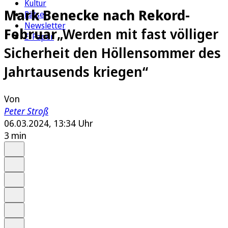
Kultur
Mark Benecke nach Rekord-
Rätsel
Newsletter
Februar
„Werden mit fast völliger
E-Paper
Sicherheit den Höllensommer des
Jahrtausends kriegen“
Von
Peter Stroß
06.03.2024, 13:34 Uhr
3 min
Auf Google bevorzugen
Anhören
Schrift
Merken
Drucken
Teilen