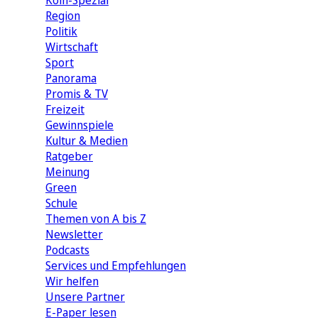
Köln-Spezial
Region
Politik
Wirtschaft
Sport
Panorama
Promis & TV
Freizeit
Gewinnspiele
Kultur & Medien
Ratgeber
Meinung
Green
Schule
Themen von A bis Z
Newsletter
Podcasts
Services und Empfehlungen
Wir helfen
Unsere Partner
E-Paper lesen