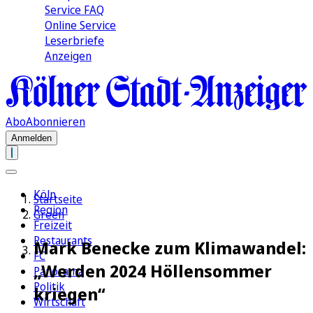
Service FAQ
Online Service
Leserbriefe
Anzeigen
Abo
Abonnieren
Anmelden
Köln
Startseite
Region
Green
Freizeit
Restaurants
Mark Benecke zum Klimawandel:
FC
„Werden 2024 Höllensommer
Panorama
Politik
kriegen“
Wirtschaft