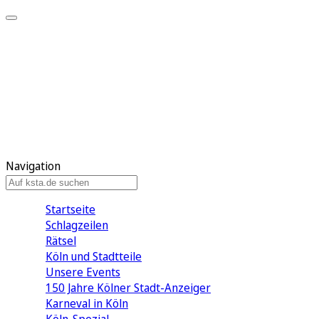
Mein KStA
Meine Artikel
Meine Region
Meine Newsletter
Mein KStA PLUS
Mein E-Paper
Navigation
Startseite
Schlagzeilen
Rätsel
Köln und Stadtteile
Unsere Events
150 Jahre Kölner Stadt-Anzeiger
Karneval in Köln