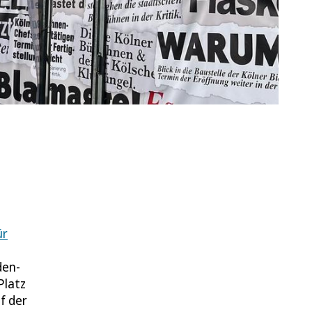
ür
den-
Platz
f der