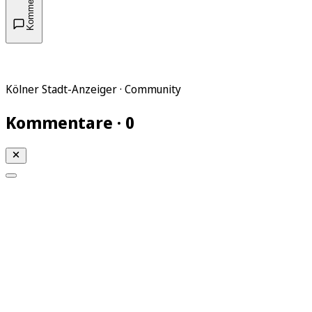
Kommentare
Kölner Stadt-Anzeiger · Community
Kommentare · 0
Mein KStA
Meine Artikel
Meine Region
Meine Newsletter
Mein KStA PLUS
Mein E-Paper