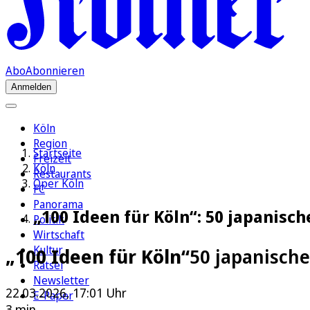
Abo
Abonnieren
Anmelden
Köln
Region
Startseite
Freizeit
Köln
Restaurants
Oper Köln
FC
Panorama
„100 Ideen für Köln“: 50 japanisc
Politik
Wirtschaft
Kultur
„100 Ideen für Köln“
50 japanische
Rätsel
Newsletter
22.03.2026, 17:01 Uhr
E-Paper
3 min