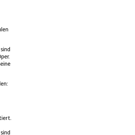
hlen
 sind
Oper.
seine
den:
iert.
 sind