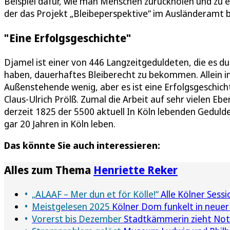
Beispiel dafür, wie man Menschen zurückholen und zu e
der das Projekt „Bleibeperspektive“ im Ausländeramt 
"Eine Erfolgsgeschichte"
Djamel ist einer von 446 Langzeitgeduldeten, die es d
haben, dauerhaftes Bleiberecht zu bekommen. Allein in d
Außenstehende wenig, aber es ist eine Erfolgsgeschichte
Claus-Ulrich Prölß. Zumal die Arbeit auf sehr vielen
derzeit 1825 der 5500 aktuell In Köln lebenden Geduld
gar 20 Jahren in Köln leben.
Das könnte Sie auch interessieren:
Alles zum Thema
Henriette Reker
„ALAAF – Mer dun et för Kölle!“
Alle Kölner Sess
Meistgelesen 2025
Kölner Dom funkelt in neuer
Vorerst bis Dezember
Stadtkämmerin zieht Notb