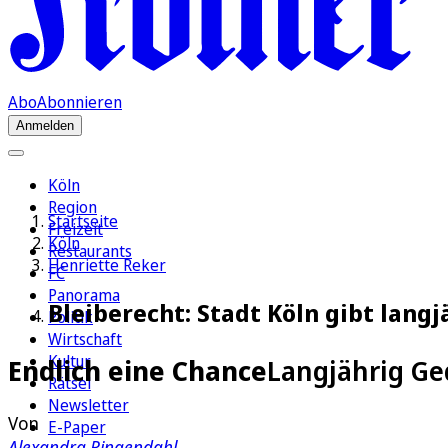
Abo
Abonnieren
Anmelden
Köln
Region
Startseite
Freizeit
Köln
Restaurants
Henriette Reker
FC
Panorama
Bleiberecht: Stadt Köln gibt lang
Politik
Wirtschaft
Kultur
Endlich eine Chance
Langjährig Ge
Rätsel
Newsletter
Von
E-Paper
Alexandra Ringendahl