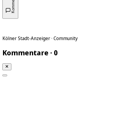
Kommentare
Kölner Stadt-Anzeiger · Community
Kommentare · 0
Mein KStA
Meine Artikel
Meine Region
Meine Newsletter
Mein KStA PLUS
Mein E-Paper