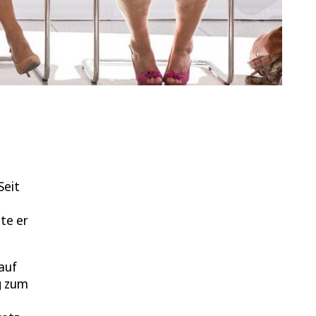
Seit
bte er
auf
g zum