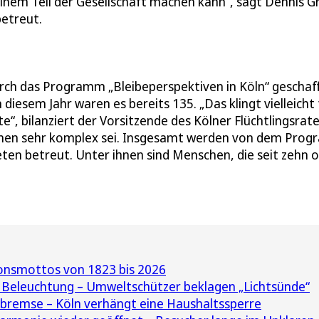
inem Teil der Gesellschaft machen kann“, sagt Dennis G
betreut.
urch das Programm „Bleibeperspektiven in Köln“ geschaf
iesem Jahr waren es bereits 135. „Das klingt vielleicht 
“, bilanziert der Vorsitzende des Kölner Flüchtlingsrate
 Ebenen sehr komplex sei. Insgesamt werden von dem Pro
eten betreut. Unter ihnen sind Menschen, die seit zehn 
ionsmottos von 1823 bis 2026
 Beleuchtung – Umweltschützer beklagen „Lichtsünde“
remse – Köln verhängt eine Haushaltssperre