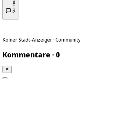
Kommentare
Kölner Stadt-Anzeiger · Community
Kommentare · 0
Mein KStA
Meine Artikel
Meine Region
Meine Newsletter
Mein KStA PLUS
Mein E-Paper