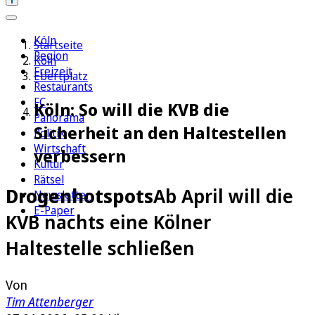
Köln
Startseite
Region
Köln
Freizeit
Ebertplatz
Restaurants
FC
Köln: So will die KVB die
Panorama
Sicherheit an den Haltestellen
Politik
Wirtschaft
verbessern
Kultur
Rätsel
Drogenhotspots
Ab April will die
Newsletter
E-Paper
KVB nachts eine Kölner
Haltestelle schließen
Von
Tim Attenberger