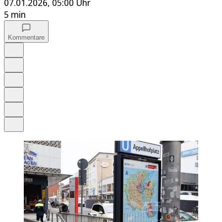
07.01.2026, 05:00 Uhr
5 min
Kommentare
Auf Google bevorzugen
Anhören
Schrift
Merken
Drucken
Teilen