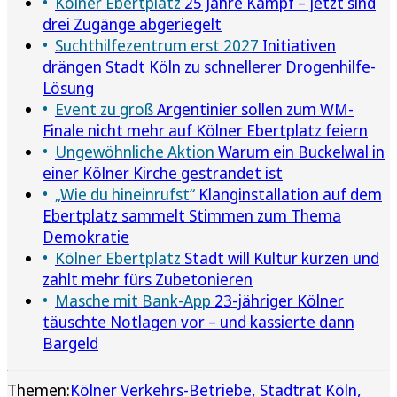
Kölner Ebertplatz
25 Jahre Kampf – jetzt sind
drei Zugänge abgeriegelt
Suchthilfezentrum erst 2027
Initiativen
drängen Stadt Köln zu schnellerer Drogenhilfe-
Lösung
Event zu groß
Argentinier sollen zum WM-
Finale nicht mehr auf Kölner Ebertplatz feiern
Ungewöhnliche Aktion
Warum ein Buckelwal in
einer Kölner Kirche gestrandet ist
„Wie du hineinrufst“
Klanginstallation auf dem
Ebertplatz sammelt Stimmen zum Thema
Demokratie
Kölner Ebertplatz
Stadt will Kultur kürzen und
zahlt mehr fürs Zubetonieren
Masche mit Bank-App
23-jähriger Kölner
täuschte Notlagen vor – und kassierte dann
Bargeld
Themen:
Kölner Verkehrs-Betriebe
Stadtrat Köln