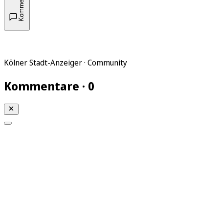
Kommentare
Kölner Stadt-Anzeiger · Community
Kommentare · 0
Mein KStA
Meine Artikel
Meine Region
Meine Newsletter
Mein KStA PLUS
Mein E-Paper