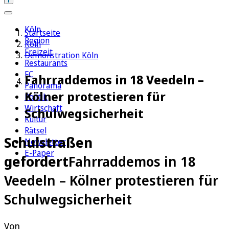
Köln
Startseite
Region
Köln
Freizeit
Demonstration Köln
Restaurants
FC
Fahrraddemos in 18 Veedeln –
Panorama
Kölner protestieren für
Politik
Wirtschaft
Schulwegsicherheit
Kultur
Rätsel
Schulstraßen
Newsletter
E-Paper
gefordert
Fahrraddemos in 18
Veedeln – Kölner protestieren für
Schulwegsicherheit
Von