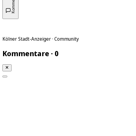
Kommentare
Kölner Stadt-Anzeiger · Community
Kommentare · 0
Mein KStA
Meine Artikel
Meine Region
Meine Newsletter
Mein KStA PLUS
Mein E-Paper