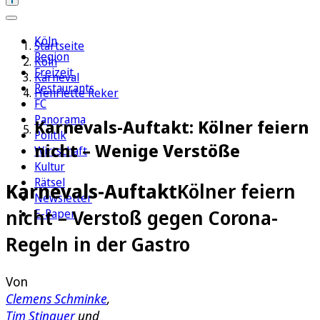
Köln
Startseite
Region
Köln
Freizeit
Karneval
Restaurants
Henriette Reker
FC
Panorama
Karnevals-Auftakt: Kölner feiern
Politik
nicht – Wenige Verstöße
Wirtschaft
Kultur
Rätsel
Karnevals-Auftakt
Kölner feiern
Newsletter
nicht – Verstoß gegen Corona-
E-Paper
Regeln in der Gastro
Von
Clemens Schminke
,
Tim Stinauer
und