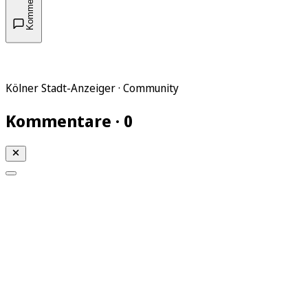
Kommentare
Kölner Stadt-Anzeiger · Community
Kommentare · 0
Mein KStA
Meine Artikel
Meine Region
Meine Newsletter
Mein KStA PLUS
Mein E-Paper