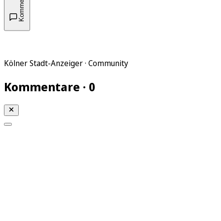
Kommentare
Kölner Stadt-Anzeiger · Community
Kommentare · 0
Mein KStA
Meine Artikel
Meine Region
Meine Newsletter
Mein KStA PLUS
Mein E-Paper