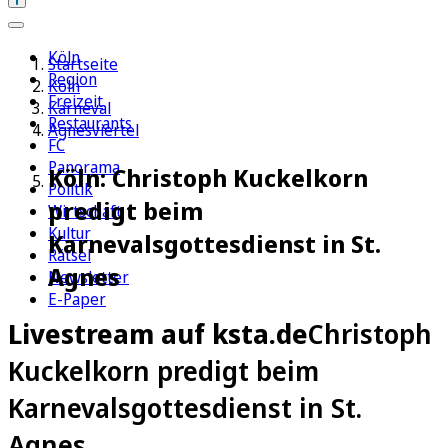
Köln
Startseite
Region
Köln
Freizeit
Karneval
Restaurants
Agnesviertel
FC
Panorama
Köln: Christoph Kuckelkorn
Politik
predigt beim
Wirtschaft
Kultur
Karnevalsgottesdienst in St.
Rätsel
Agnes
Newsletter
E-Paper
Livestream auf ksta.de
Christoph
Kuckelkorn predigt beim
Karnevalsgottesdienst in St.
Agnes