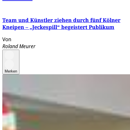
Team und Künstler ziehen durch fünf Kölner
Kneipen – „Jeckespill“ begeistert Publikum
Von
Roland Meurer
Merken