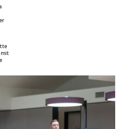
a
er
itte
 mit
e