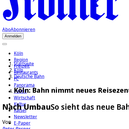
Abo
Abonnieren
Anmelden
Köln
Region
Startseite
Freizeit
Köln
Restaurants
Deutsche Bahn
FC
Panorama
Köln: Bahn nimmt neues Reiseze
Politik
Wirtschaft
Kultur
Nach Umbau
So sieht das neue B
Rätsel
Newsletter
Von
E-Paper
Peter Berger