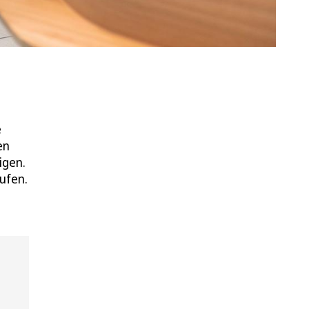
e
en
igen.
ufen.