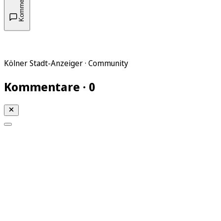
Kommentare
Kölner Stadt-Anzeiger · Community
Kommentare · 0
Mein KStA
Meine Artikel
Meine Region
Meine Newsletter
Mein KStA PLUS
Mein E-Paper