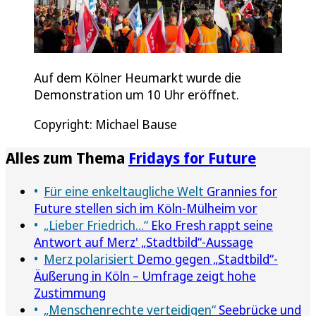
Auf dem Kölner Heumarkt wurde die
Demonstration um 10 Uhr eröffnet.
Copyright: Michael Bause
Alles zum Thema
Fridays for Future
Für eine enkeltaugliche Welt
Grannies for
Future stellen sich im Köln-Mülheim vor
„Lieber Friedrich...“
Eko Fresh rappt seine
Antwort auf Merz' „Stadtbild“-Aussage
Merz polarisiert
Demo gegen „Stadtbild“-
Äußerung in Köln – Umfrage zeigt hohe
Zustimmung
„Menschenrechte verteidigen“
Seebrücke und