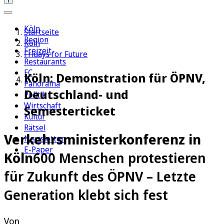
Köln
Startseite
Region
Köln
Freizeit
Fridays for Future
Restaurants
FC
Köln: Demonstration für ÖPNV,
Panorama
Deutschland- und
Politik
Wirtschaft
Semesterticket
Kultur
Rätsel
Verkehrsministerkonferenz in
Newsletter
E-Paper
Köln
600 Menschen protestieren
für Zukunft des ÖPNV – Letzte
Generation klebt sich fest
Von