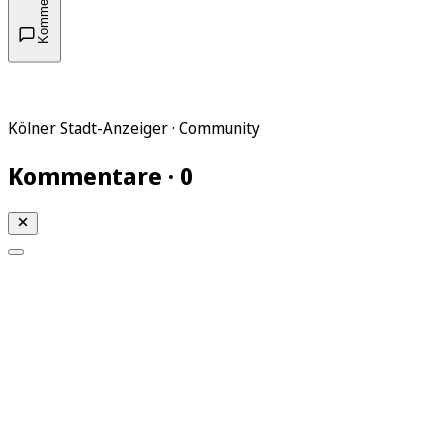
Kommentare
Kölner Stadt-Anzeiger · Community
Kommentare · 0
Mein KStA
Meine Artikel
Meine Region
Meine Newsletter
Mein KStA PLUS
Mein E-Paper