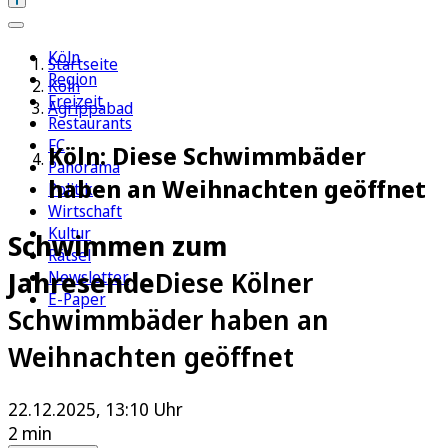
Köln
Startseite
Region
Köln
Freizeit
Agrippabad
Restaurants
FC
Köln: Diese Schwimmbäder
Panorama
haben an Weihnachten geöffnet
Politik
Wirtschaft
Kultur
Schwimmen zum
Rätsel
Jahresende
Diese Kölner
Newsletter
E-Paper
Schwimmbäder haben an
Weihnachten geöffnet
22.12.2025, 13:10 Uhr
2 min