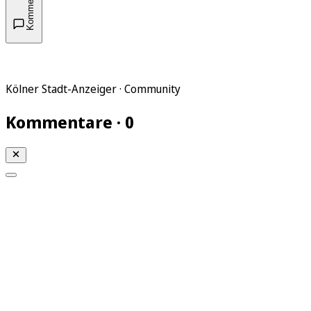
Kommentare
Kölner Stadt-Anzeiger · Community
Kommentare · 0
Mein KStA
Meine Artikel
Meine Region
Meine Newsletter
Mein KStA PLUS
Mein E-Paper