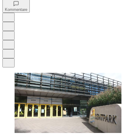
Kommentare
Auf Google bevorzugen
Anhören
Schrift
Merken
Drucken
Teilen