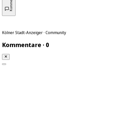
Kommentare
Kölner Stadt-Anzeiger · Community
Kommentare · 0
Mein KStA
Meine Artikel
Meine Region
Meine Newsletter
Mein KStA PLUS
Mein E-Paper