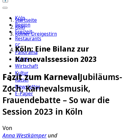
Köln
Startseite
Region
Köln
Freizeit
Kölner Dreigestirn
Restaurants
FC
Köln: Eine Bilanz zur
Panorama
Karnevalssession 2023
Politik
Wirtschaft
Kultur
Fazit zum Karneval
Jubiläums-
Rätsel
Zoch, Karnevalsmusik,
Newsletter
E-Paper
Frauendebatte – So war die
Session 2023 in Köln
Von
Anna Westkämper
und