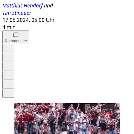
Matthias Hendorf
und
Tim Stinauer
17.05.2024, 05:00 Uhr
4 min
Kommentare
Auf Google bevorzugen
Anhören
Schrift
Merken
Drucken
Teilen