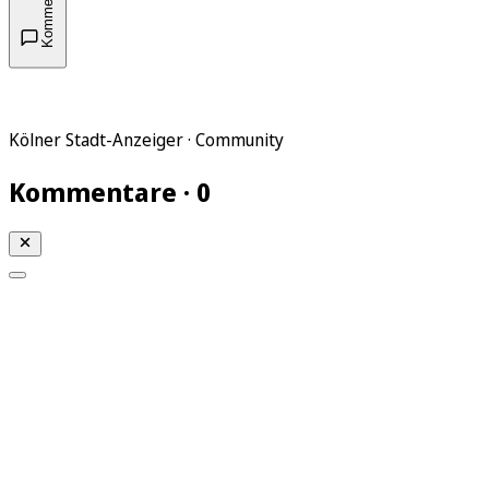
Kommentare
Kölner Stadt-Anzeiger · Community
Kommentare · 0
Mein KStA
Meine Artikel
Meine Region
Meine Newsletter
Mein KStA PLUS
Mein E-Paper