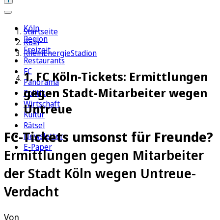
Köln
Startseite
Region
Köln
Freizeit
RheinEnergieStadion
Restaurants
FC
1. FC Köln-Tickets: Ermittlungen
Panorama
gegen Stadt-Mitarbeiter wegen
Politik
Wirtschaft
Untreue
Kultur
Rätsel
FC-Tickets umsonst für Freunde?
Newsletter
E-Paper
Ermittlungen gegen Mitarbeiter
der Stadt Köln wegen Untreue-
Verdacht
Von