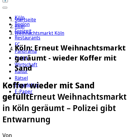
Köln
Startseite
Region
Köln
Freizeit
Weihnachtsmarkt Köln
Restaurants
FC
Köln: Erneut Weihnachtsmarkt
Panorama
geräumt - wieder Koffer mit
Politik
Wirtschaft
Sand
Kultur
Rätsel
Koffer wieder mit Sand
Newsletter
E-Paper
gefüllt
Erneut Weihnachtsmarkt
in Köln geräumt – Polizei gibt
Entwarnung
Von