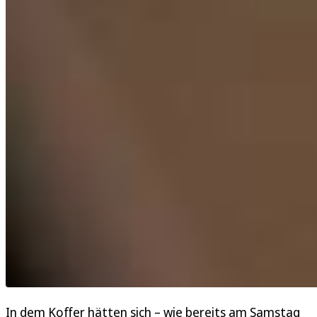
In dem Koffer hätten sich – wie bereits am Samstag