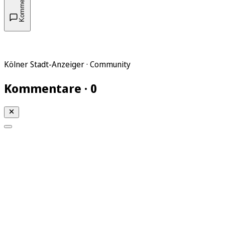
Kommentare
Kölner Stadt-Anzeiger · Community
Kommentare · 0
Mein KStA
Meine Artikel
Meine Region
Meine Newsletter
Mein KStA PLUS
Mein E-Paper