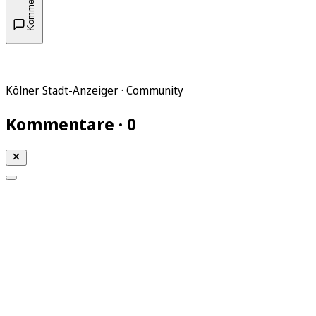
Kommentare
Kölner Stadt-Anzeiger · Community
Kommentare · 0
Mein KStA
Meine Artikel
Meine Region
Meine Newsletter
Mein KStA PLUS
Mein E-Paper