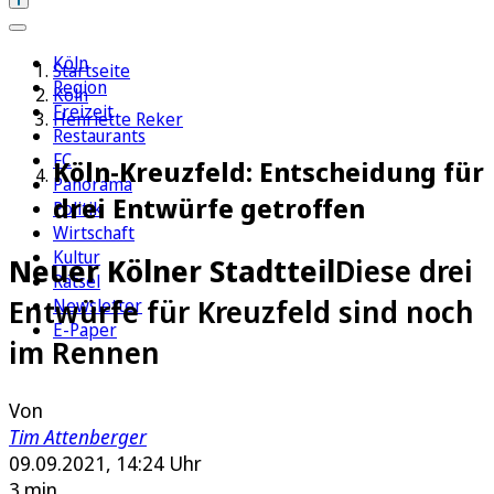
Köln
Startseite
Region
Köln
Freizeit
Henriette Reker
Restaurants
FC
Köln-Kreuzfeld: Entscheidung für
Panorama
drei Entwürfe getroffen
Politik
Wirtschaft
Kultur
Neuer Kölner Stadtteil
Diese drei
Rätsel
Entwürfe für Kreuzfeld sind noch
Newsletter
E-Paper
im Rennen
Von
Tim Attenberger
09.09.2021, 14:24 Uhr
3 min