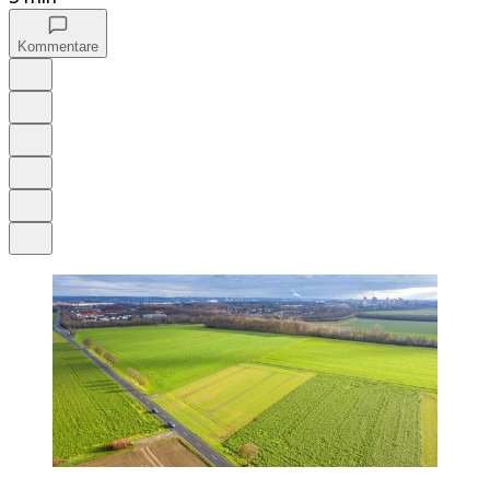
Kommentare
Auf Google bevorzugen
Anhören
Schrift
Merken
Drucken
Teilen