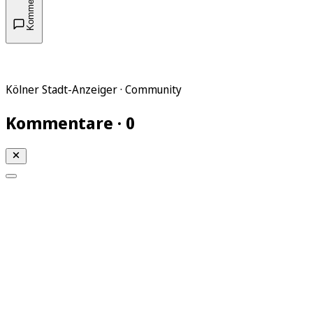
Kommentare
Kölner Stadt-Anzeiger · Community
Kommentare · 0
Mein KStA
Meine Artikel
Meine Region
Meine Newsletter
Mein KStA PLUS
Mein E-Paper