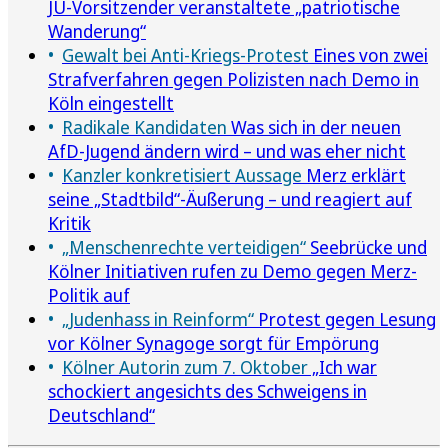
JU-Vorsitzender veranstaltete „patriotische
Wanderung“
Gewalt bei Anti-Kriegs-Protest
Eines von zwei
Strafverfahren gegen Polizisten nach Demo in
Köln eingestellt
Radikale Kandidaten
Was sich in der neuen
AfD-Jugend ändern wird – und was eher nicht
Kanzler konkretisiert Aussage
Merz erklärt
seine „Stadtbild“-Äußerung – und reagiert auf
Kritik
„Menschenrechte verteidigen“
Seebrücke und
Kölner Initiativen rufen zu Demo gegen Merz-
Politik auf
„Judenhass in Reinform“
Protest gegen Lesung
vor Kölner Synagoge sorgt für Empörung
Kölner Autorin zum 7. Oktober
„Ich war
schockiert angesichts des Schweigens in
Deutschland“