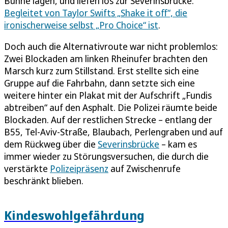
Bühne lagen, und liefen los zur Severinsbrücke.
Begleitet von Taylor Swifts „Shake it off“, die
ironischerweise selbst „Pro Choice“ ist
.
Doch auch die Alternativroute war nicht problemlos:
Zwei Blockaden am linken Rheinufer brachten den
Marsch kurz zum Stillstand. Erst stellte sich eine
Gruppe auf die Fahrbahn, dann setzte sich eine
weitere hinter ein Plakat mit der Aufschrift „Fundis
abtreiben“ auf den Asphalt. Die Polizei räumte beide
Blockaden. Auf der restlichen Strecke – entlang der
B55, Tel-Aviv-Straße, Blaubach, Perlengraben und auf
dem Rückweg über die
Severinsbrücke
– kam es
immer wieder zu Störungsversuchen, die durch die
verstärkte
Polizeipräsenz
auf Zwischenrufe
beschränkt blieben.
Kindeswohlgefährdung