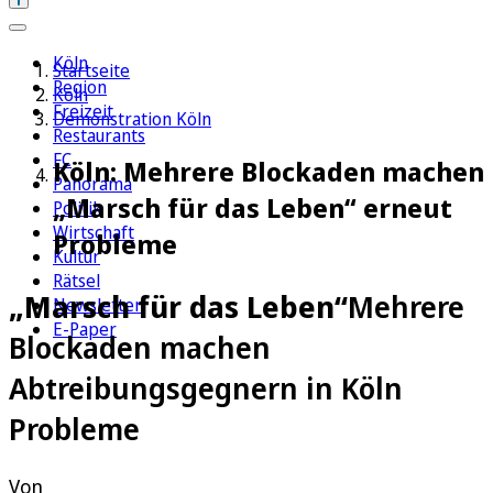
Köln
Startseite
Region
Köln
Freizeit
Demonstration Köln
Restaurants
FC
Köln: Mehrere Blockaden machen
Panorama
„Marsch für das Leben“ erneut
Politik
Wirtschaft
Probleme
Kultur
Rätsel
„Marsch für das Leben“
Mehrere
Newsletter
E-Paper
Blockaden machen
Abtreibungsgegnern in Köln
Probleme
Von