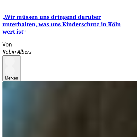
„Wir müssen uns dringend darüber
unterhalten, was uns Kinderschutz in Köln
wert ist“
Von
Robin Albers
Merken