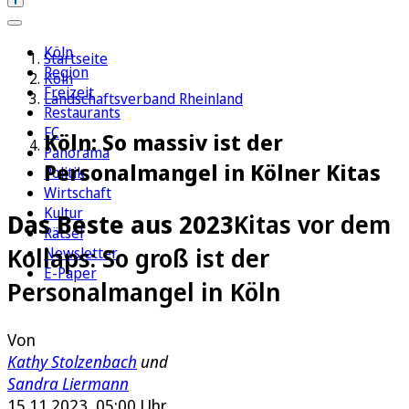
Köln
Startseite
Region
Köln
Freizeit
Landschaftsverband Rheinland
Restaurants
FC
Köln: So massiv ist der
Panorama
Personalmangel in Kölner Kitas
Politik
Wirtschaft
Kultur
Das Beste aus 2023
Kitas vor dem
Rätsel
Kollaps: So groß ist der
Newsletter
E-Paper
Personalmangel in Köln
Von
Kathy Stolzenbach
und
Sandra Liermann
15.11.2023, 05:00 Uhr