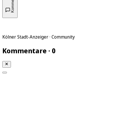
Kommentare
Kölner Stadt-Anzeiger · Community
Kommentare · 0
Mein KStA
Meine Artikel
Meine Region
Meine Newsletter
Mein KStA PLUS
Mein E-Paper