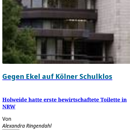
Gegen Ekel auf Kölner Schulklos
Holweide hatte erste bewirtschaftete Toilette in
NRW
Von
Alexandra Ringendahl