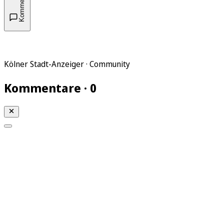
Kommentare
Kölner Stadt-Anzeiger · Community
Kommentare · 0
Mein KStA
Meine Artikel
Meine Region
Meine Newsletter
Mein KStA PLUS
Mein E-Paper