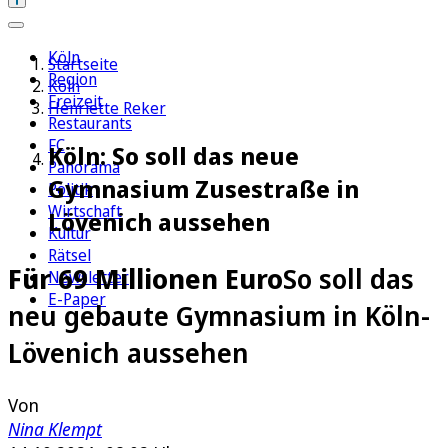
Köln
Startseite
Region
Köln
Freizeit
Henriette Reker
Restaurants
FC
Köln: So soll das neue
Panorama
Gymnasium Zusestraße in
Politik
Wirtschaft
Lövenich aussehen
Kultur
Rätsel
Für 69 Millionen Euro
So soll das
Newsletter
E-Paper
neu gebaute Gymnasium in Köln-
Lövenich aussehen
Von
Nina Klempt