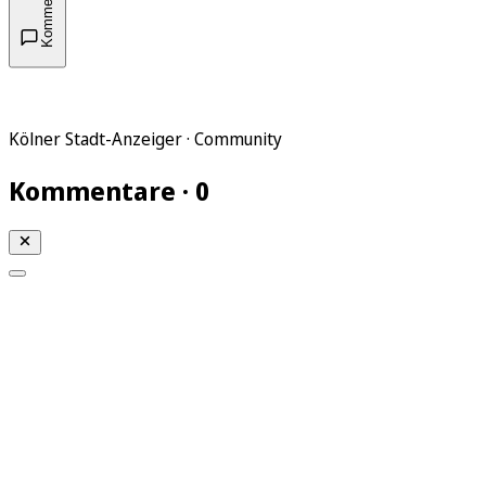
Kommentare
Kölner Stadt-Anzeiger · Community
Kommentare · 0
Mein KStA
Meine Artikel
Meine Region
Meine Newsletter
Mein KStA PLUS
Mein E-Paper