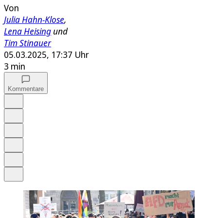
Von
Julia Hahn-Klose
,
Lena Heising
und
Tim Stinauer
05.03.2025, 17:37 Uhr
3 min
Kommentare
Auf Google bevorzugen
Anhören
Schrift
Merken
Drucken
Teilen