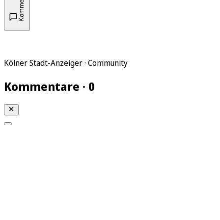
Kommentare
Kölner Stadt-Anzeiger · Community
Kommentare · 0
Mein KStA
Meine Artikel
Meine Region
Meine Newsletter
Mein KStA PLUS
Mein E-Paper