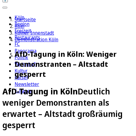
Köln
Startseite
Region
Köln
Freizeit
Kölner Innenstadt
Restaurants
Demonstration Köln
FC
Panorama
AfD-Tagung in Köln: Weniger
Politik
Demonstranten – Altstadt
Wirtschaft
Kultur
gesperrt
Rätsel
Newsletter
AfD-Tagung in Köln
Deutlich
E-Paper
weniger Demonstranten als
erwartet – Altstadt großräumig
gesperrt