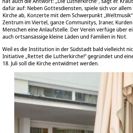
hat auch die Antwort: „Die Lutherkirche“, sagt er. Kra
dafür auf: Neben Gottesdiensten, spiele sich vor alle
Kirche ab, Konzerte mit dem Schwerpunkt „Weltmusik“ u
Zentrum im Viertel, ganze Communitys, Iraner, Kurden
Menschen eine Anlaufstelle. Der Verein verfüge über 
auch ortsansässige kleine Läden und Familien in Not.
Weil es die Institution in der Südstadt bald vielleicht
Initiative „Rettet die Lutherkirche!“ gegründet und e
18. Juli soll die Kirche entwidmet werden.