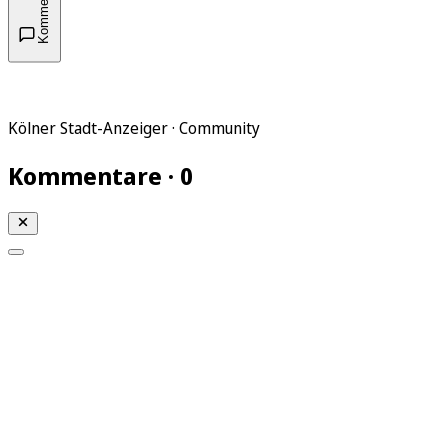
Kommentare
Kölner Stadt-Anzeiger · Community
Kommentare · 0
Mein KStA
Meine Artikel
Meine Region
Meine Newsletter
Mein KStA PLUS
Mein E-Paper