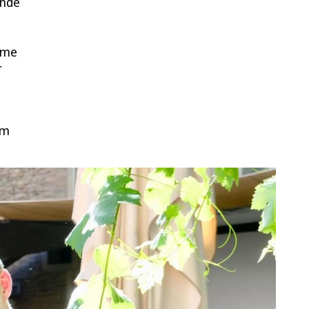
ünde
ame
r
am