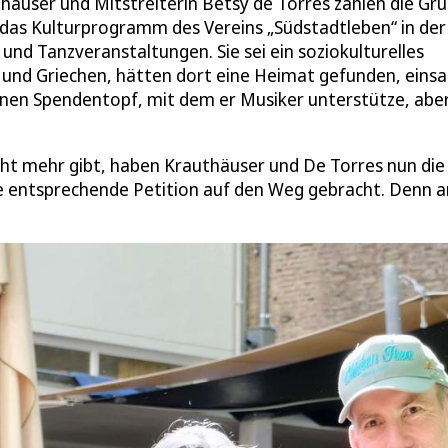
uthäuser und Mitstreiterin Betsy de Torres zählen die Gr
m das Kulturprogramm des Vereins „Südstadtleben“ in der
nd Tanzveranstaltungen. Sie sei ein soziokulturelles
 und Griechen, hätten dort eine Heimat gefunden, eins
einen Spendentopf, mit dem er Musiker unterstütze, abe
 nicht mehr gibt, haben Krauthäuser und De Torres nun die
ine entsprechende Petition auf den Weg gebracht. Denn 