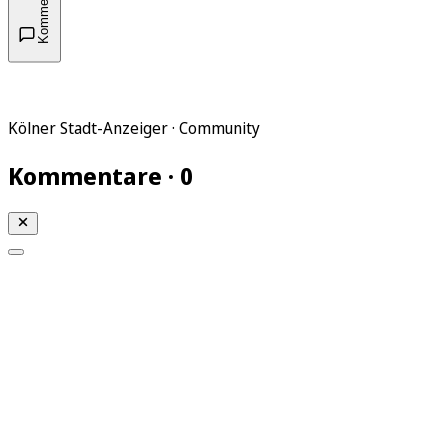
Kommentare
Kölner Stadt-Anzeiger · Community
Kommentare · 0
Mein KStA
Meine Artikel
Meine Region
Meine Newsletter
Mein KStA PLUS
Mein E-Paper