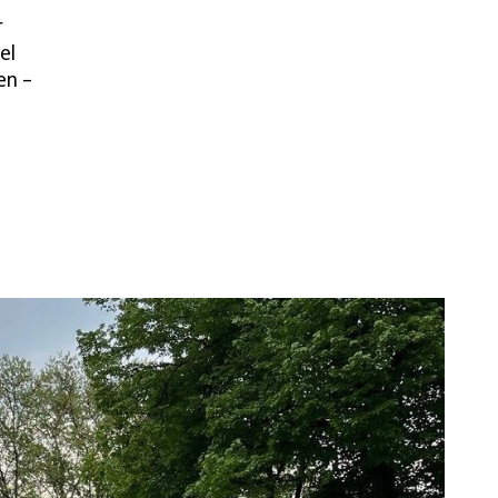
r
el
en –