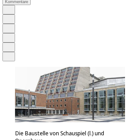
Kommentare
Auf Google bevorzugen
Anhören
Schrift
Merken
Drucken
Teilen
Die Baustelle von Schauspiel (l.) und