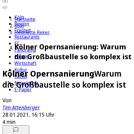
Köln
Startseite
Region
Köln
Freizeit
Henriette Reker
Restaurants
FC
Kölner Opernsanierung: Warum
Panorama
die Großbaustelle so komplex ist
Politik
Wirtschaft
Kultur
Kölner Opernsanierung
Warum
Rätsel
die Großbaustelle so komplex ist
Newsletter
E-Paper
Von
Tim Attenberger
28.01.2021, 16:15 Uhr
4 min