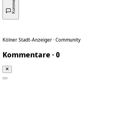
Kommentare
Kölner Stadt-Anzeiger · Community
Kommentare · 0
Mein KStA
Meine Artikel
Meine Region
Meine Newsletter
Mein KStA PLUS
Mein E-Paper