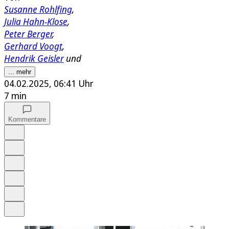
Susanne Rohlfing
,
Julia Hahn-Klose
,
Peter Berger
,
Gerhard Voogt
,
Hendrik Geisler
und
... mehr
04.02.2025, 06:41 Uhr
7 min
Kommentare
Auf Google bevorzugen
Anhören
Schrift
Merken
Drucken
Teilen