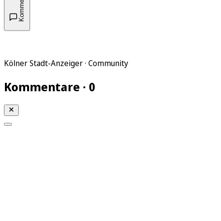
Kommentare
Kölner Stadt-Anzeiger · Community
Kommentare · 0
Mein KStA
Meine Artikel
Meine Region
Meine Newsletter
Mein KStA PLUS
Mein E-Paper