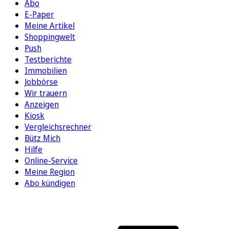
Abo
E-Paper
Meine Artikel
Shoppingwelt
Push
Testberichte
Immobilien
Jobbörse
Wir trauern
Anzeigen
Kiosk
Vergleichsrechner
Bütz Mich
Hilfe
Online-Service
Meine Region
Abo kündigen
FOLGEN SIE UNS
ENTDECKEN SIE UNSERE APP