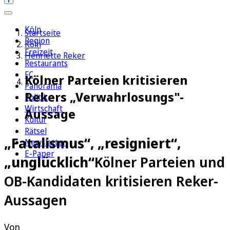
Köln
Startseite
Region
Köln
Freizeit
Henriette Reker
Restaurants
FC
Kölner Parteien kritisieren
Panorama
Rekers „Verwahrlosungs"-
Politik
Wirtschaft
Aussage
Kultur
Rätsel
„Fatalismus“, „resigniert“,
Newsletter
E-Paper
„unglücklich“
Kölner Parteien und
OB-Kandidaten kritisieren Reker-
Aussagen
Von