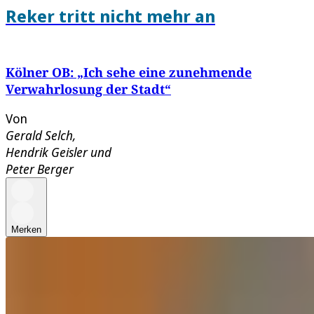
Reker tritt nicht mehr an
Kölner OB: „Ich sehe eine zunehmende
Verwahrlosung der Stadt“
Von
Gerald Selch
,
Hendrik Geisler
und
Peter Berger
Merken