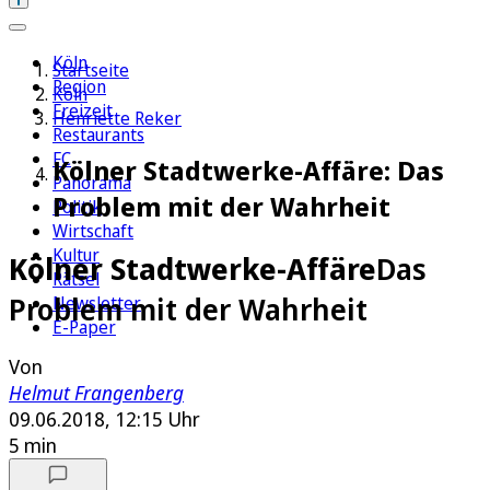
Köln
Startseite
Region
Köln
Freizeit
Henriette Reker
Restaurants
FC
Kölner Stadtwerke-Affäre: Das
Panorama
Problem mit der Wahrheit
Politik
Wirtschaft
Kultur
Kölner Stadtwerke-Affäre
Das
Rätsel
Problem mit der Wahrheit
Newsletter
E-Paper
Von
Helmut Frangenberg
09.06.2018, 12:15 Uhr
5 min