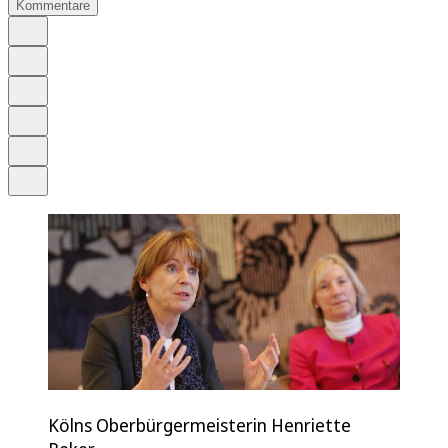
Kommentare
Auf Google bevorzugen
Anhören
Schrift
Merken
Drucken
Teilen
Kölns Oberbürgermeisterin Henriette