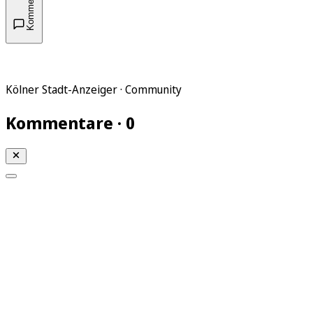
Kommentare
Kölner Stadt-Anzeiger · Community
Kommentare · 0
Mein KStA
Meine Artikel
Meine Region
Meine Newsletter
Mein KStA PLUS
Mein E-Paper