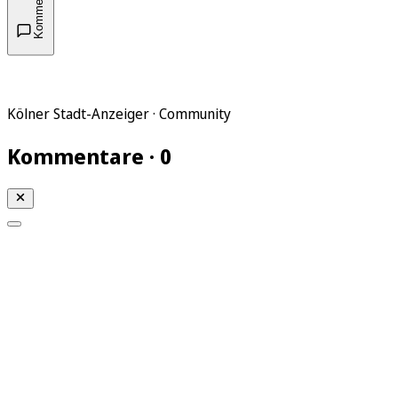
Kommentare
Kölner Stadt-Anzeiger · Community
Kommentare · 0
Mein KStA
Meine Artikel
Meine Region
Meine Newsletter
Mein KStA PLUS
Mein E-Paper