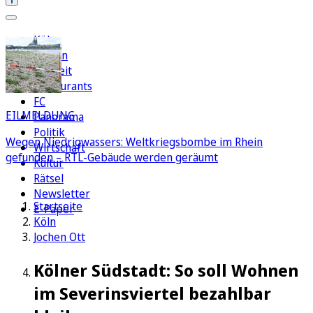
Köln
Region
Freizeit
Restaurants
FC
EILMELDUNG
Panorama
Politik
Wegen Niedrigwassers: Weltkriegsbombe im Rhein
Wirtschaft
gefunden – RTL-Gebäude werden geräumt
Kultur
Rätsel
Newsletter
Startseite
E-Paper
Köln
Jochen Ott
Kölner Südstadt: So soll Wohnen
im Severinsviertel bezahlbar