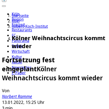
Köln
Startseite
Region
Köln
Freizeit
Robert-Koch-Institut
Restaurants
FC
Kölner Weihnachtscircus kommt
Panorama
wieder
Politik
Wirtschaft
Kultur
Fortsetzung fest
Rätsel
eingeplant
Kölner
Newsletter
E-Paper
Weihnachtscircus kommt wieder
Von
Norbert Ramme
13.01.2022, 15:25 Uhr
3 min