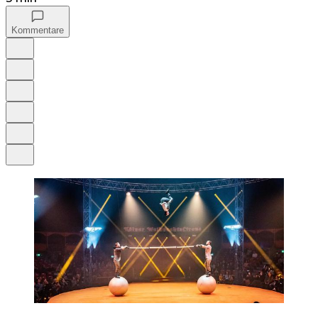
Kommentare
Auf Google bevorzugen
Anhören
Schrift
Merken
Drucken
Teilen