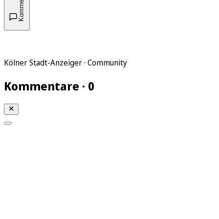
Kommentare
Kölner Stadt-Anzeiger · Community
Kommentare · 0
Mein KStA
Meine Artikel
Meine Region
Meine Newsletter
Mein KStA PLUS
Mein E-Paper