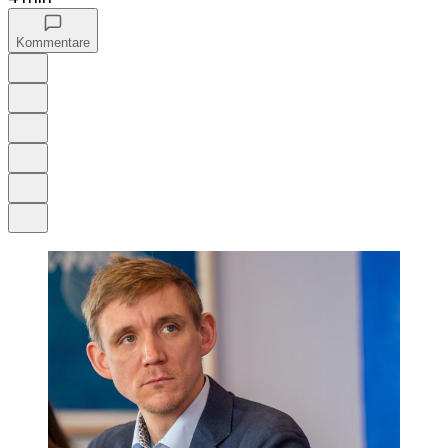
Kommentare
Auf Google bevorzugen
Anhören
Schrift
Merken
Drucken
Teilen