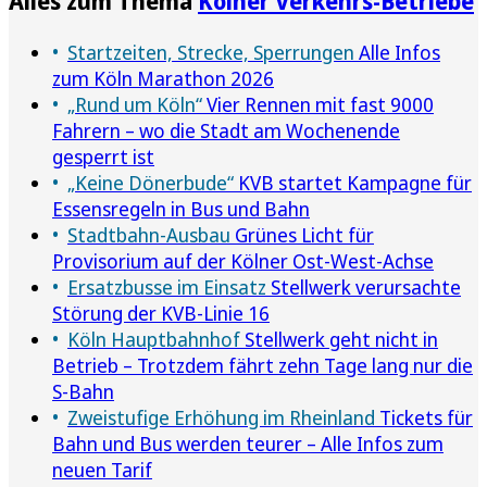
Alles zum Thema
Kölner Verkehrs-Betriebe
Startzeiten, Strecke, Sperrungen
Alle Infos
zum Köln Marathon 2026
„Rund um Köln“
Vier Rennen mit fast 9000
Fahrern – wo die Stadt am Wochenende
gesperrt ist
„Keine Dönerbude“
KVB startet Kampagne für
Essensregeln in Bus und Bahn
Stadtbahn-Ausbau
Grünes Licht für
Provisorium auf der Kölner Ost-West-Achse
Ersatzbusse im Einsatz
Stellwerk verursachte
Störung der KVB-Linie 16
Köln Hauptbahnhof
Stellwerk geht nicht in
Betrieb – Trotzdem fährt zehn Tage lang nur die
S-Bahn
Zweistufige Erhöhung im Rheinland
Tickets für
Bahn und Bus werden teurer – Alle Infos zum
neuen Tarif