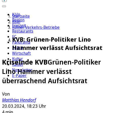
Köln
Startseite
Region
Köln
Freizeit
Kölner Verkehrs-Betriebe
Restaurants
FC
KVB: Grünen-Politiker Lino
Panorama
Hammer verlässt Aufsichtsrat
Politik
Wirtschaft
Kultur
Kriselnde KVB
Grünen-Politiker
Rätsel
Lino Hammer verlässt
Newsletter
E-Paper
überraschend Aufsichtsrat
Von
Matthias Hendorf
20.03.2024, 18:23 Uhr
4 min