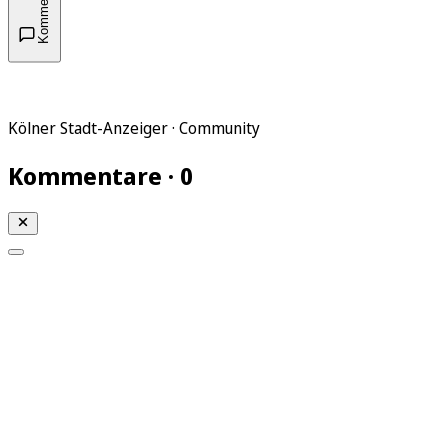
Kommentare
Kölner Stadt-Anzeiger · Community
Kommentare · 0
Mein KStA
Meine Artikel
Meine Region
Meine Newsletter
Mein KStA PLUS
Mein E-Paper