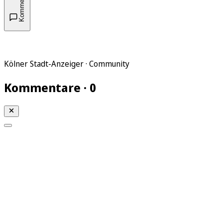
Kommentare
Kölner Stadt-Anzeiger · Community
Kommentare · 0
Mein KStA
Meine Artikel
Meine Region
Meine Newsletter
Mein KStA PLUS
Mein E-Paper