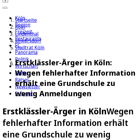
Köln
Startseite
Region
Köln
Freizeit
Lindenthal
Restaurants
Junkersdorf
FC
Stadtrat Köln
Panorama
Politik
Erstklässler-Ärger in Köln:
Wirtschaft
Wegen fehlerhafter Information
Kultur
Rätsel
erhält eine Grundschule zu
Newsletter
wenig Anmeldungen
E-Paper
Erstklässler-Ärger in Köln
Wegen
fehlerhafter Information erhält
eine Grundschule zu wenig