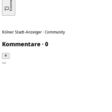
Kommentare
Kölner Stadt-Anzeiger · Community
Kommentare · 0
Mein KStA
Meine Artikel
Meine Region
Meine Newsletter
Mein KStA PLUS
Mein E-Paper