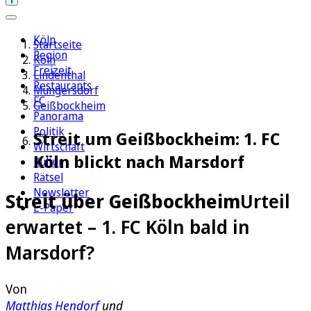
Köln
Startseite
Region
Köln
Freizeit
Lindenthal
Restaurants
Müngersdorf
FC
Geißbockheim
Panorama
Politik
Streit um Geißbockheim: 1. FC
Wirtschaft
Köln blickt nach Marsdorf
Kultur
Rätsel
Newsletter
Streit über Geißbockheim
Urteil
E-Paper
erwartet – 1. FC Köln bald in
Marsdorf?
Von
Matthias Hendorf
und