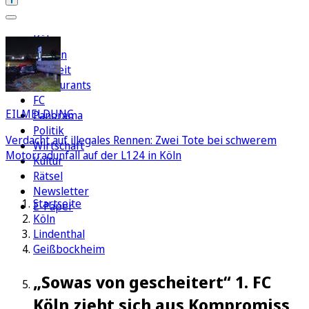
Köln
Region
Freizeit
Restaurants
FC
EILMELDUNG
Panorama
Politik
Verdacht auf illegales Rennen: Zwei Tote bei schwerem
Wirtschaft
Motorradunfall auf der L124 in Köln
Kultur
Rätsel
Newsletter
Startseite
E-Paper
Köln
Lindenthal
Geißbockheim
„Sowas von gescheitert“ 1. FC
Köln zieht sich aus Kompromiss