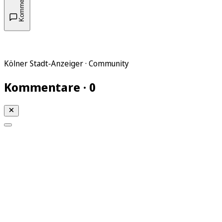
Kommentare
Kölner Stadt-Anzeiger · Community
Kommentare · 0
Mein KStA
Meine Artikel
Meine Region
Meine Newsletter
Mein KStA PLUS
Mein E-Paper