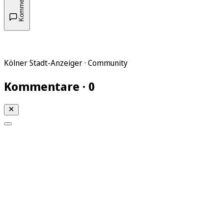
Kommentare
Kölner Stadt-Anzeiger · Community
Kommentare · 0
Mein KStA
Meine Artikel
Meine Region
Meine Newsletter
Mein KStA PLUS
Mein E-Paper