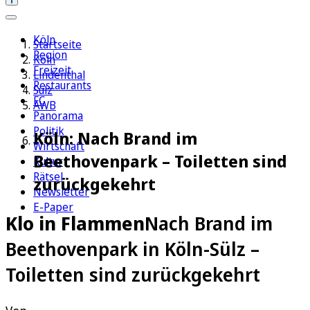
Köln
Startseite
Region
Köln
Freizeit
Lindenthal
Restaurants
Sülz
FC
AWB
Panorama
Politik
Köln: Nach Brand im
Wirtschaft
Beethovenpark – Toiletten sind
Kultur
Rätsel
zurückgekehrt
Newsletter
E-Paper
Klo in Flammen
Nach Brand im
Beethovenpark in Köln-Sülz –
Toiletten sind zurückgekehrt