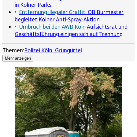
in Kölner Parks
Entfernung illegaler Graffiti
OB Burmester
begleitet Kölner Anti-Spray-Aktion
Umbruch bei den AWB Köln
Aufsichtsrat und
Geschäftsführung einigen sich auf Trennung
Themen:
Polizei Köln
Grüngürtel
Mehr anzeigen